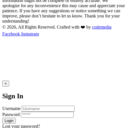
information might not be complete or entirely accurate. We
apologize for any inconvenience this may cause and appreciate your
patience. If you have any suggestions or notice something we can
improve, please don’t hesitate to let us know. Thank you for your
understanding!
© 2026, All Rights Reserved. Crafted with ❤️ by
codemedia
Facebook
Instagram
×
Sign In
Username
Password
Lost your password?