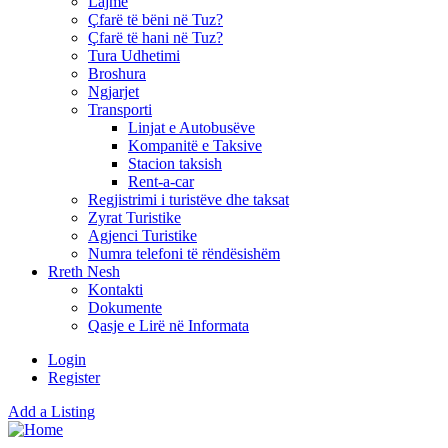
Lajme
Çfarë të bëni në Tuz?
Çfarë të hani në Tuz?
Tura Udhetimi
Broshura
Ngjarjet
Transporti
Linjat e Autobusëve
Kompanitë e Taksive
Stacion taksish
Rent-a-car
Regjistrimi i turistëve dhe taksat
Zyrat Turistike
Agjenci Turistike
Numra telefoni të rëndësishëm
Rreth Nesh
Kontakti
Dokumente
Qasje e Lirë në Informata
Login
Register
Add a Listing