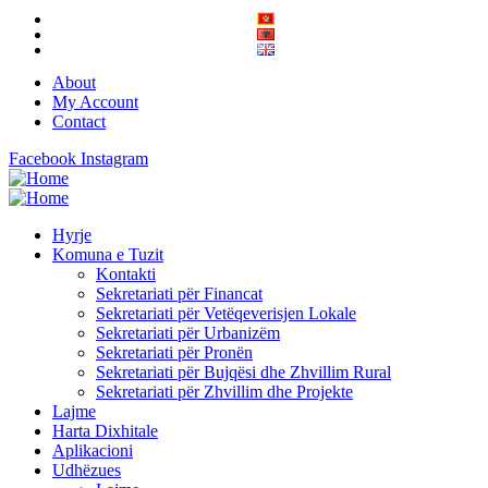
About
My Account
Contact
Facebook
Instagram
Hyrje
Komuna e Tuzit
Kontakti
Sekretariati për Financat
Sekretariati për Vetëqeverisjen Lokale
Sekretariati për Urbanizëm
Sekretariati për Pronën
Sekretariati për Bujqësi dhe Zhvillim Rural
Sekretariati për Zhvillim dhe Projekte
Lajme
Harta Dixhitale
Aplikacioni
Udhëzues