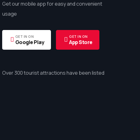
Get our mobile app for easy and convenient
usage
GET IN ON
GET IN ON
Google Play
App Store
Over 300 tourist attractions have been listed