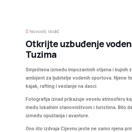
Novosti
,
Vodič
Otkrijte uzbuđenje vodeni
Tuzima
Smještena između impozantnih stijena i bujnih z
ambijent za ljubitelje vodenih sportova. Njene t
kajak, rafting i veslanje na dasci.
Fotografija iznad prikazuje veselu atmosferu kaj
među lokalnim stanovništvom i turistima. Bilo da
između opuštanja i avanture.
Ono što izdvaja Cijevnu jeste ne samo njena priro