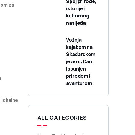
Spoj prirode,
rnom za
istorije i
kulturnog
nasljeđa
Vožnja
kajakom na
Skadarskom
jezeru: Dan
ispunjen
prirodom i
u
avanturom
 lokalne
ALL CATEGORIES