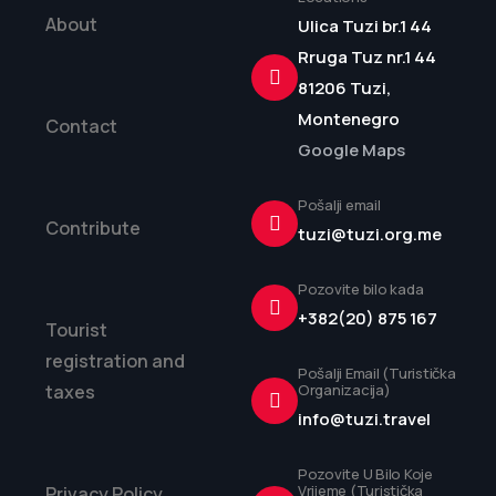
About
Ulica Tuzi br.1 44
Rruga Tuz nr.1 44
81206 Tuzi,
Montenegro
Contact
Google Maps
Pošalji email
Contribute
tuzi@tuzi.org.me
Pozovite bilo kada
+382(20) 875 167
Tourist
registration and
Pošalji Email (Turistička
taxes
Organizacija)
info@tuzi.travel
Pozovite U Bilo Koje
Vrijeme (Turistička
Privacy Policy