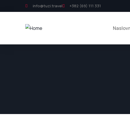
info@tuzi.travel
+382 (69) 111 331
Naslov