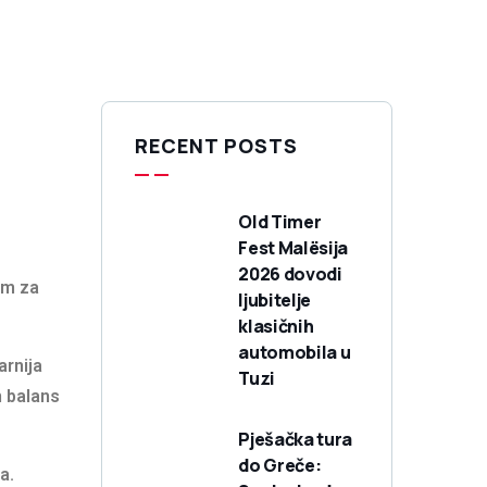
RECENT POSTS
Old Timer
Fest Malësija
2026 dovodi
om za
ljubitelje
klasičnih
automobila u
arnija
Tuzi
n balans
Pješačka tura
do Greče:
a.