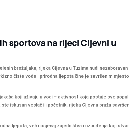
h sportova na rijeci Cijevni u
elenih brežuljaka, rijeka Cijevna u Tuzima nudi nezaboravan
irkizno čiste vode i prirodna ljepota čine je savršenim mjest
akaša koji uživaju u vodi – aktivnost koja postaje sve popul
 ste iskusan veslač ili početnik, rijeka Cijevna pruža savrše
dna ljepota, već i osjećaj zajedništva i uzbuđenja koji stvar