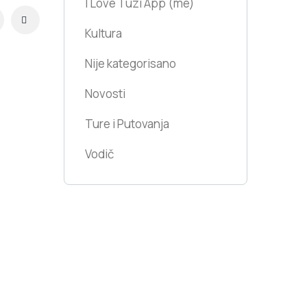
I Love Tuzi App
(me)
Kultura
Nije kategorisano
Novosti
Ture i Putovanja
Vodič
Tuzi Travel
platform
Is part of the "Digital