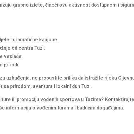
ganizuju grupne izlete, čineći ovu aktivnost dostupnom i sigu
jele i dramatične kanjone.
žnje od centra Tuzi.
e veslače.
 prirodi.
uzbuđenja, ne propustite priliku da istražite rijeku Cijevn
sa prirodom, avantura i lokalni duh Tuzi.
 ture ili promociju vodenih sportova u Tuzima? Kontaktirajte
 više informacija o vođenim turama i budućim događajima.