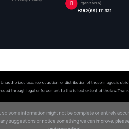
Organizacija)
+382(69) 111 331
 Unauthorized use, reproduction, or distribution of these images is stric
rsued through legal enforcement to the fullest extent of the law. Thank 
, so some information might not be complete or entirely accu
 any suggestions or notice something we can improve, please d