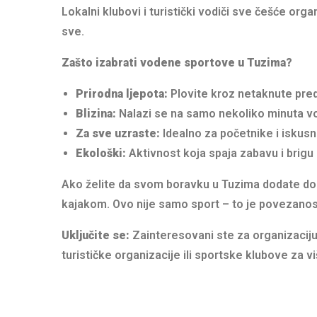
Lokalni klubovi i turistički vodiči sve češće or
sve.
Zašto izabrati vodene sportove u Tuzima?
Prirodna ljepota:
Plovite kroz netaknute pred
Blizina:
Nalazi se na samo nekoliko minuta vo
Za sve uzraste:
Idealno za početnike i iskusn
Ekološki:
Aktivnost koja spaja zabavu i brigu o
Ako želite da svom boravku u Tuzima dodate dozu 
kajakom. Ovo nije samo sport – to je povezanost 
Uključite se:
Zainteresovani ste za organizaciju
turističke organizacije ili sportske klubove za