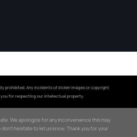
tly prohibited. Any incidents of stolen images or copyright
you for respecting our intellectual property.
rate. We apologize for any inconvenience this may
on’t hesitate to let us know. Thank you for your