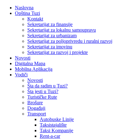
Naslovna
Opština Tuzi
Kontakt
Sekretarijat za finansije
Sekretarijat za lokalnu samoupravu
Sekretarijat za urbanizam
Sekretarijat za poljoprivredu i ruralni razvoj
Sekretarijat za imovinu
Sekretarijat za razvoj i projekte
Novosti
Digitalna Mapa
Mobilna Aplikacija
Vodiči
Novosti
Šta da radim u Tuzi?
Šta jesti u Tuzi?
Turističke Rute
Brošure
Događaji
Transport
Autobuske Linije
Taksistajalište
Taksi Kompanije
Rent-a-car