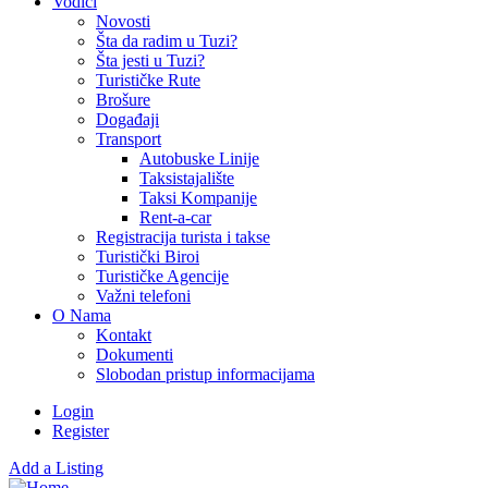
Vodiči
Novosti
Šta da radim u Tuzi?
Šta jesti u Tuzi?
Turističke Rute
Brošure
Događaji
Transport
Autobuske Linije
Taksistajalište
Taksi Kompanije
Rent-a-car
Registracija turista i takse
Turistički Biroi
Turističke Agencije
Važni telefoni
O Nama
Kontakt
Dokumenti
Slobodan pristup informacijama
Login
Register
Add a Listing