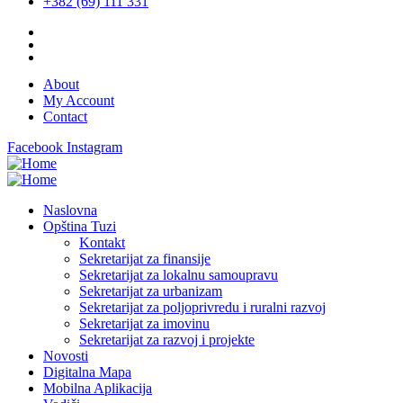
+382 (69) 111 331
About
My Account
Contact
Facebook
Instagram
Naslovna
Opština Tuzi
Kontakt
Sekretarijat za finansije
Sekretarijat za lokalnu samoupravu
Sekretarijat za urbanizam
Sekretarijat za poljoprivredu i ruralni razvoj
Sekretarijat za imovinu
Sekretarijat za razvoj i projekte
Novosti
Digitalna Mapa
Mobilna Aplikacija