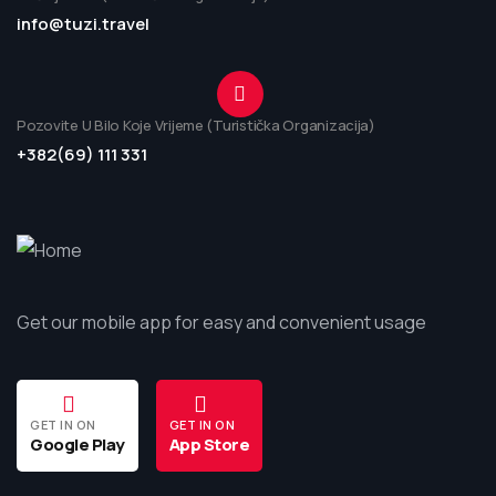
info@tuzi.travel
Pozovite U Bilo Koje Vrijeme (Turistička Organizacija)
+382(69) 111 331
Get our mobile app for easy and convenient usage
GET IN ON
GET IN ON
Google Play
App Store