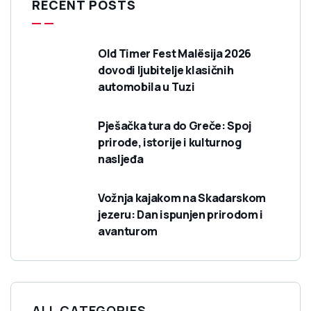
RECENT POSTS
Old Timer Fest Malësija 2026
dovodi ljubitelje klasičnih
automobila u Tuzi
Pješačka tura do Greče: Spoj
prirode, istorije i kulturnog
nasljeđa
Vožnja kajakom na Skadarskom
jezeru: Dan ispunjen prirodom i
avanturom
ALL CATEGORIES