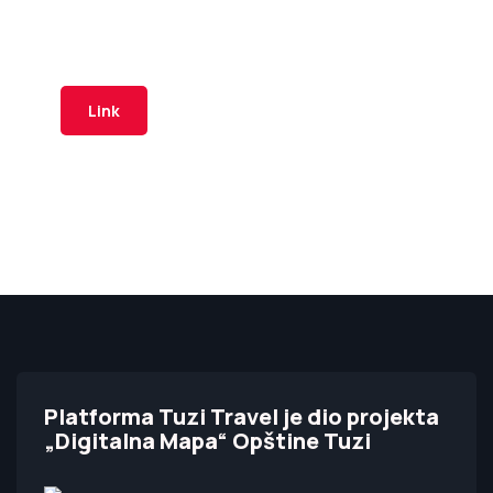
Is part of the "Digital Map" project
by the Municipality of Tuzi
Link
Platforma Tuzi Travel je dio projekta
„Digitalna Mapa“ Opštine Tuzi