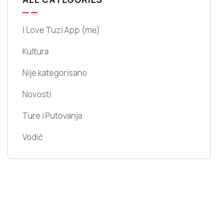
I Love Tuzi App
(me)
Kultura
Nije kategorisano
Novosti
Ture i Putovanja
Vodič
Tuzi Travel platform