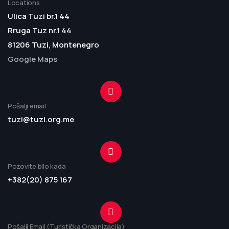
Locations
Ulica Tuzi br.1 44
Rruga Tuz nr.1 44
81206 Tuzi, Montenegro
Google Maps
Pošalji email
tuzi@tuzi.org.me
Pozovite bilo kada
+382(20) 875 167
Pošalji Email (Turistička Organizacija)