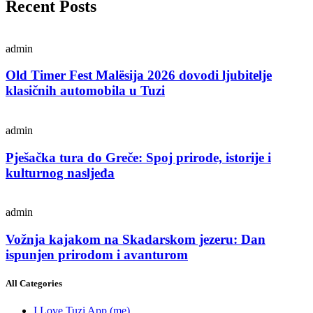
Recent Posts
admin
Old Timer Fest Malësija 2026 dovodi ljubitelje
klasičnih automobila u Tuzi
admin
Pješačka tura do Greče: Spoj prirode, istorije i
kulturnog nasljeđa
admin
Vožnja kajakom na Skadarskom jezeru: Dan
ispunjen prirodom i avanturom
All Categories
I Love Tuzi App
(me)