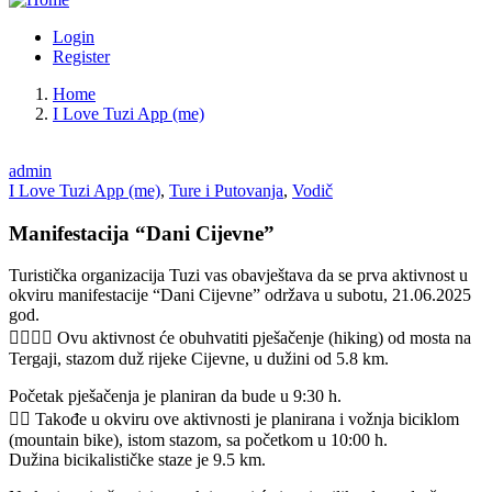
Login
Register
Home
I Love Tuzi App (me)
admin
I Love Tuzi App (me)
,
Ture i Putovanja
,
Vodič
Manifestacija “Dani Cijevne”
Turistička organizacija Tuzi vas obavještava da se prva aktivnost u
okviru manifestacije “Dani Cijevne” održava u subotu, 21.06.2025
god.
🚶‍♀️🚶‍♂️ Ovu aktivnost će obuhvatiti pješačenje (hiking) od mosta na
Tergaji, stazom duž rijeke Cijevne, u dužini od 5.8 km.
Početak pješačenja je planiran da bude u 9:30 h.
🚵‍♂️ Takođe u okviru ove aktivnosti je planirana i vožnja biciklom
(mountain bike), istom stazom, sa početkom u 10:00 h.
Dužina bicikalističke staze je 9.5 km.