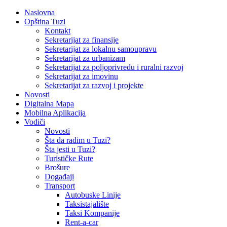
Naslovna
Opština Tuzi
Kontakt
Sekretarijat za finansije
Sekretarijat za lokalnu samoupravu
Sekretarijat za urbanizam
Sekretarijat za poljoprivredu i ruralni razvoj
Sekretarijat za imovinu
Sekretarijat za razvoj i projekte
Novosti
Digitalna Mapa
Mobilna Aplikacija
Vodiči
Novosti
Šta da radim u Tuzi?
Šta jesti u Tuzi?
Turističke Rute
Brošure
Događaji
Transport
Autobuske Linije
Taksistajalište
Taksi Kompanije
Rent-a-car