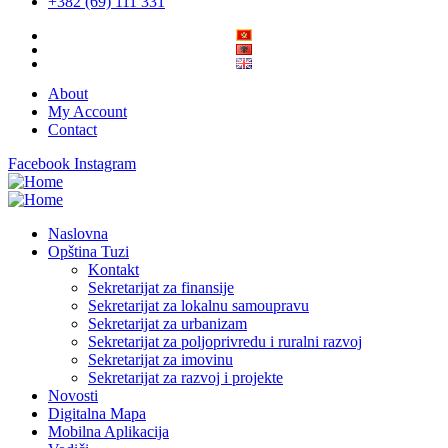
+382 (69) 111 331
About
My Account
Contact
Facebook
Instagram
Naslovna
Opština Tuzi
Kontakt
Sekretarijat za finansije
Sekretarijat za lokalnu samoupravu
Sekretarijat za urbanizam
Sekretarijat za poljoprivredu i ruralni razvoj
Sekretarijat za imovinu
Sekretarijat za razvoj i projekte
Novosti
Digitalna Mapa
Mobilna Aplikacija