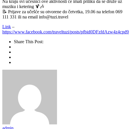
Na kraju svi učesnici ove aktivnosti će imati priliku da se druže uz
muziku i ketering 🍹🎶
📝 Prijave za učešće su otvorene do četvrtka, 19.06 na telefon 069
111 331 ili na email info@tuzi.travel
Link
–
https://www.facebook.com/traveltuzi/posts/pfbid0DFzfdAz
Share This Post:
admin