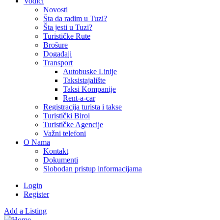
Vodiči
Novosti
Šta da radim u Tuzi?
Šta jesti u Tuzi?
Turističke Rute
Brošure
Događaji
Transport
Autobuske Linije
Taksistajalište
Taksi Kompanije
Rent-a-car
Registracija turista i takse
Turistički Biroi
Turističke Agencije
Važni telefoni
O Nama
Kontakt
Dokumenti
Slobodan pristup informacijama
Login
Register
Add a Listing