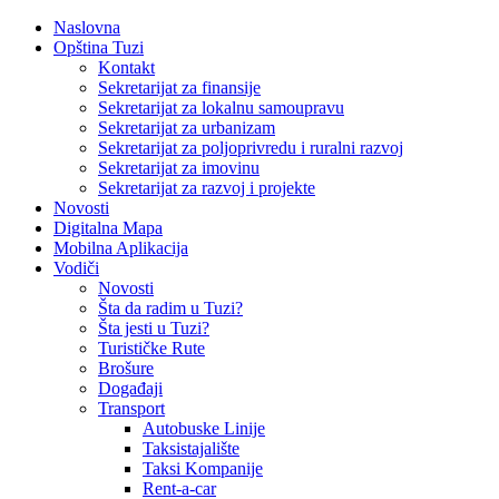
Naslovna
Opština Tuzi
Kontakt
Sekretarijat za finansije
Sekretarijat za lokalnu samoupravu
Sekretarijat za urbanizam
Sekretarijat za poljoprivredu i ruralni razvoj
Sekretarijat za imovinu
Sekretarijat za razvoj i projekte
Novosti
Digitalna Mapa
Mobilna Aplikacija
Vodiči
Novosti
Šta da radim u Tuzi?
Šta jesti u Tuzi?
Turističke Rute
Brošure
Događaji
Transport
Autobuske Linije
Taksistajalište
Taksi Kompanije
Rent-a-car