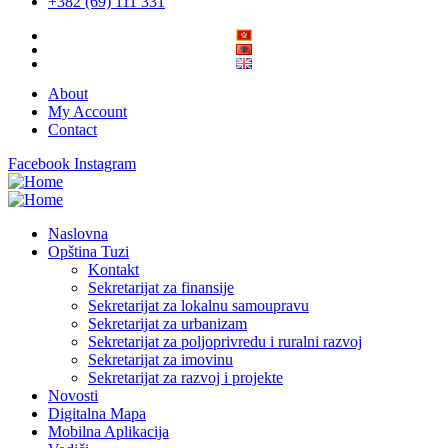
+382 (69) 111 331
About
My Account
Contact
Facebook
Instagram
Naslovna
Opština Tuzi
Kontakt
Sekretarijat za finansije
Sekretarijat za lokalnu samoupravu
Sekretarijat za urbanizam
Sekretarijat za poljoprivredu i ruralni razvoj
Sekretarijat za imovinu
Sekretarijat za razvoj i projekte
Novosti
Digitalna Mapa
Mobilna Aplikacija