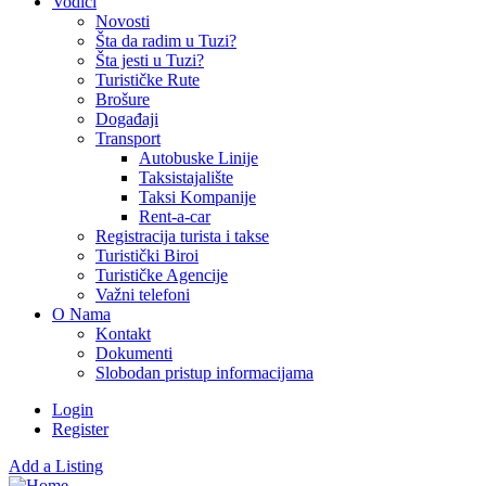
Vodiči
Novosti
Šta da radim u Tuzi?
Šta jesti u Tuzi?
Turističke Rute
Brošure
Događaji
Transport
Autobuske Linije
Taksistajalište
Taksi Kompanije
Rent-a-car
Registracija turista i takse
Turistički Biroi
Turističke Agencije
Važni telefoni
O Nama
Kontakt
Dokumenti
Slobodan pristup informacijama
Login
Register
Add a Listing