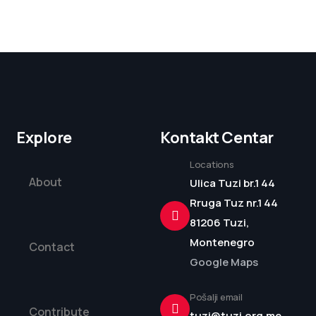
Explore
Kontakt Centar
Locations
About
Ulica Tuzi br.1 44
Rruga Tuz nr.1 44
81206 Tuzi,
Montenegro
Contact
Google Maps
Pošalji email
Contribute
tuzi@tuzi.org.me