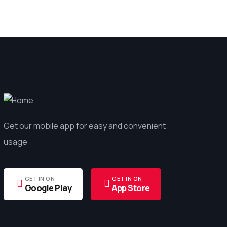
Get our mobile app for easy and convenient
usage
GET IN ON
GET IN ON
Google Play
App Store