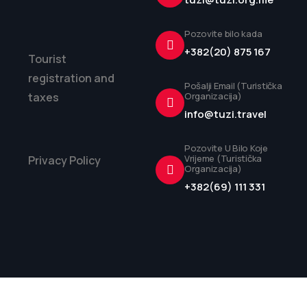
Pozovite bilo kada
+382(20) 875 167
Tourist
registration and
Pošalji Email (Turistička
taxes
Organizacija)
info@tuzi.travel
Pozovite U Bilo Koje
Vrijeme (Turistička
Privacy Policy
Organizacija)
+382(69) 111 331