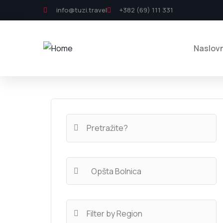
info@tuzi.travel
+382 (69) 111 331
Naslov