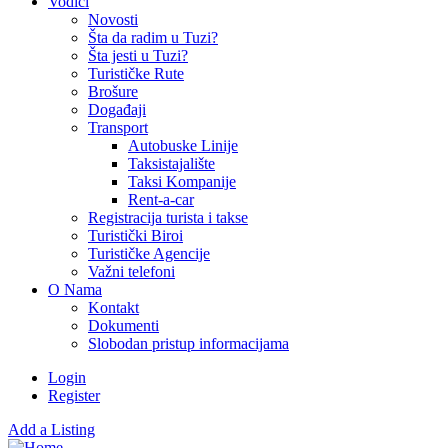
Vodiči
Novosti
Šta da radim u Tuzi?
Šta jesti u Tuzi?
Turističke Rute
Brošure
Događaji
Transport
Autobuske Linije
Taksistajalište
Taksi Kompanije
Rent-a-car
Registracija turista i takse
Turistički Biroi
Turističke Agencije
Važni telefoni
O Nama
Kontakt
Dokumenti
Slobodan pristup informacijama
Login
Register
Add a Listing