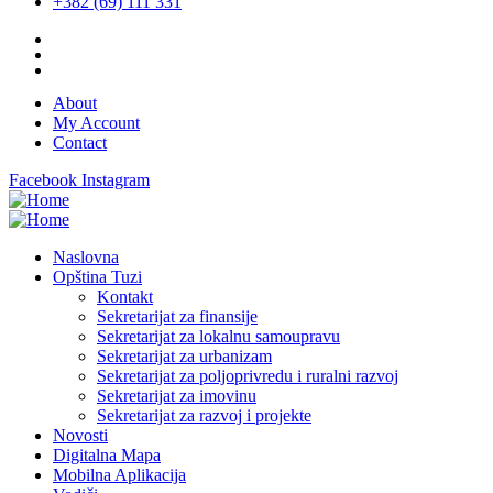
+382 (69) 111 331
About
My Account
Contact
Facebook
Instagram
Naslovna
Opština Tuzi
Kontakt
Sekretarijat za finansije
Sekretarijat za lokalnu samoupravu
Sekretarijat za urbanizam
Sekretarijat za poljoprivredu i ruralni razvoj
Sekretarijat za imovinu
Sekretarijat za razvoj i projekte
Novosti
Digitalna Mapa
Mobilna Aplikacija