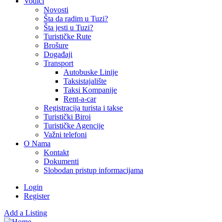
Vodiči
Novosti
Šta da radim u Tuzi?
Šta jesti u Tuzi?
Turističke Rute
Brošure
Događaji
Transport
Autobuske Linije
Taksistajalište
Taksi Kompanije
Rent-a-car
Registracija turista i takse
Turistički Biroi
Turističke Agencije
Važni telefoni
O Nama
Kontakt
Dokumenti
Slobodan pristup informacijama
Login
Register
Add a Listing