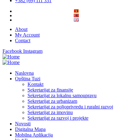
+382 (69) 111 331
About
My Account
Contact
Facebook
Instagram
Naslovna
Opština Tuzi
Kontakt
Sekretarijat za finansije
Sekretarijat za lokalnu samoupravu
Sekretarijat za urbanizam
Sekretarijat za poljoprivredu i ruralni razvoj
Sekretarijat za imovinu
Sekretarijat za razvoj i projekte
Novosti
Digitalna Mapa
Mobilna Aplikacija