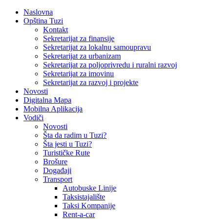
Naslovna
Opština Tuzi
Kontakt
Sekretarijat za finansije
Sekretarijat za lokalnu samoupravu
Sekretarijat za urbanizam
Sekretarijat za poljoprivredu i ruralni razvoj
Sekretarijat za imovinu
Sekretarijat za razvoj i projekte
Novosti
Digitalna Mapa
Mobilna Aplikacija
Vodiči
Novosti
Šta da radim u Tuzi?
Šta jesti u Tuzi?
Turističke Rute
Brošure
Događaji
Transport
Autobuske Linije
Taksistajalište
Taksi Kompanije
Rent-a-car