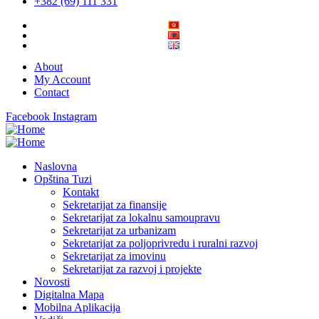
+382 (69) 111 331
About
My Account
Contact
Facebook
Instagram
Naslovna
Opština Tuzi
Kontakt
Sekretarijat za finansije
Sekretarijat za lokalnu samoupravu
Sekretarijat za urbanizam
Sekretarijat za poljoprivredu i ruralni razvoj
Sekretarijat za imovinu
Sekretarijat za razvoj i projekte
Novosti
Digitalna Mapa
Mobilna Aplikacija