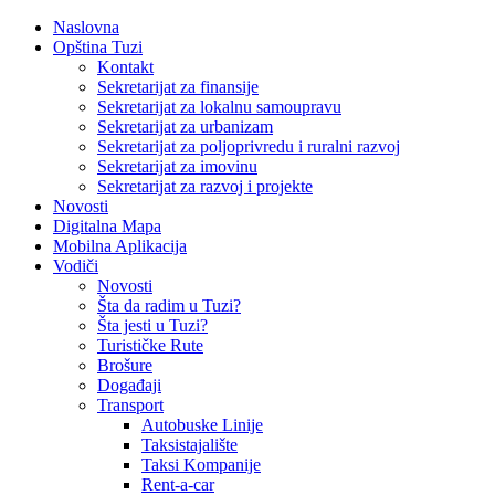
Naslovna
Opština Tuzi
Kontakt
Sekretarijat za finansije
Sekretarijat za lokalnu samoupravu
Sekretarijat za urbanizam
Sekretarijat za poljoprivredu i ruralni razvoj
Sekretarijat za imovinu
Sekretarijat za razvoj i projekte
Novosti
Digitalna Mapa
Mobilna Aplikacija
Vodiči
Novosti
Šta da radim u Tuzi?
Šta jesti u Tuzi?
Turističke Rute
Brošure
Događaji
Transport
Autobuske Linije
Taksistajalište
Taksi Kompanije
Rent-a-car