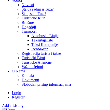
Vodiči
Novosti
Šta da radim u Tuzi?
Šta jesti u Tuzi?
Turističke Rute
Brošure
Događaji
Transport
Autobuske Linije
Taksistajalište
Taksi Kompanije
Rent-a-car
Registracija turista i takse
Turistički Biroi
Turističke Agencije
Važni telefoni
O Nama
Kontakt
Dokumenti
Slobodan pristup informacijama
Login
Register
Add a Listing