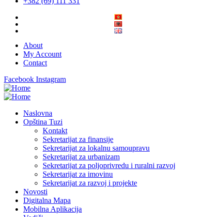
+382 (69) 111 331
About
My Account
Contact
Facebook
Instagram
Naslovna
Opština Tuzi
Kontakt
Sekretarijat za finansije
Sekretarijat za lokalnu samoupravu
Sekretarijat za urbanizam
Sekretarijat za poljoprivredu i ruralni razvoj
Sekretarijat za imovinu
Sekretarijat za razvoj i projekte
Novosti
Digitalna Mapa
Mobilna Aplikacija