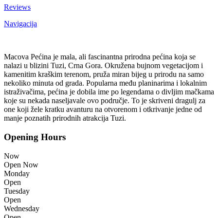
Reviews
Navigacija
Macova Pećina je mala, ali fascinantna prirodna pećina koja se
nalazi u blizini Tuzi, Crna Gora. Okružena bujnom vegetacijom i
kamenitim kraškim terenom, pruža miran bijeg u prirodu na samo
nekoliko minuta od grada. Popularna među planinarima i lokalnim
istraživačima, pećina je dobila ime po legendama o divljim mačkama
koje su nekada naseljavale ovo područje. To je skriveni dragulj za
one koji žele kratku avanturu na otvorenom i otkrivanje jedne od
manje poznatih prirodnih atrakcija Tuzi.
Opening Hours
Now
Open Now
Monday
Open
Tuesday
Open
Wednesday
Open