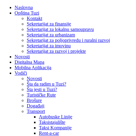
Naslovna
Opština Tuzi
Kontakt
Sekretarijat za finansije
Sekretarijat za lokalnu samoupravu
Sekretarijat za urbanizam
Sekretarijat za poljoprivredu i ruralni razvoj
Sekretarijat za imovinu
Sekretarijat za razvoj i projekte
Novosti
Digitalna Mapa
Mobilna Aplikacija
Vodiči
Novosti
Šta da radim u Tuzi?
Šta jesti u Tuzi?
Turističke Rute
Brošure
Događaji
Transport
Autobuske Linije
Taksistajalište
Taksi Kompanije
Rent-a-car