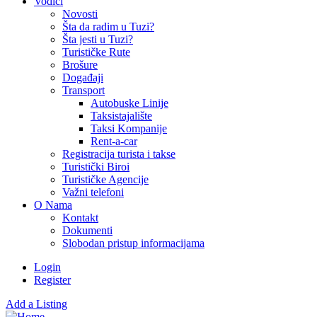
Vodiči
Novosti
Šta da radim u Tuzi?
Šta jesti u Tuzi?
Turističke Rute
Brošure
Događaji
Transport
Autobuske Linije
Taksistajalište
Taksi Kompanije
Rent-a-car
Registracija turista i takse
Turistički Biroi
Turističke Agencije
Važni telefoni
O Nama
Kontakt
Dokumenti
Slobodan pristup informacijama
Login
Register
Add a Listing