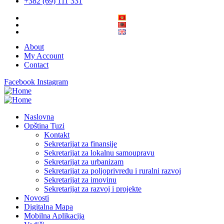
+382 (69) 111 331
About
My Account
Contact
Facebook
Instagram
Naslovna
Opština Tuzi
Kontakt
Sekretarijat za finansije
Sekretarijat za lokalnu samoupravu
Sekretarijat za urbanizam
Sekretarijat za poljoprivredu i ruralni razvoj
Sekretarijat za imovinu
Sekretarijat za razvoj i projekte
Novosti
Digitalna Mapa
Mobilna Aplikacija