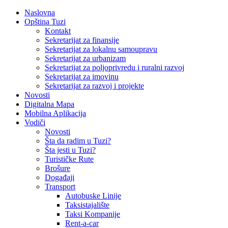
Naslovna
Opština Tuzi
Kontakt
Sekretarijat za finansije
Sekretarijat za lokalnu samoupravu
Sekretarijat za urbanizam
Sekretarijat za poljoprivredu i ruralni razvoj
Sekretarijat za imovinu
Sekretarijat za razvoj i projekte
Novosti
Digitalna Mapa
Mobilna Aplikacija
Vodiči
Novosti
Šta da radim u Tuzi?
Šta jesti u Tuzi?
Turističke Rute
Brošure
Događaji
Transport
Autobuske Linije
Taksistajalište
Taksi Kompanije
Rent-a-car