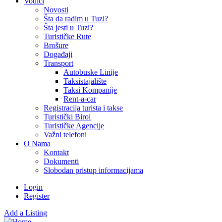
Vodiči
Novosti
Šta da radim u Tuzi?
Šta jesti u Tuzi?
Turističke Rute
Brošure
Događaji
Transport
Autobuske Linije
Taksistajalište
Taksi Kompanije
Rent-a-car
Registracija turista i takse
Turistički Biroi
Turističke Agencije
Važni telefoni
O Nama
Kontakt
Dokumenti
Slobodan pristup informacijama
Login
Register
Add a Listing