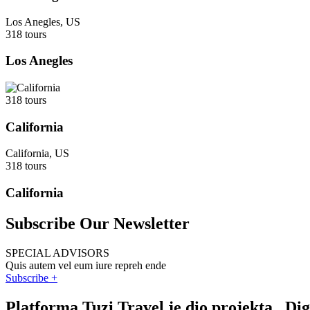
Los Anegles, US
318 tours
Los Anegles
318 tours
California
California, US
318 tours
California
Subscribe Our Newsletter
SPECIAL ADVISORS
Quis autem vel eum iure repreh ende
Subscribe +
Platforma Tuzi Travel je dio projekta „Di