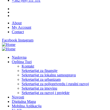
+382 (69) 111 331
About
My Account
Contact
Facebook
Instagram
Naslovna
Opština Tuzi
Kontakt
Sekretarijat za finansije
Sekretarijat za lokalnu samoupravu
Sekretarijat za urbanizam
Sekretarijat za poljoprivredu i ruralni razvoj
Sekretarijat za imovinu
Sekretarijat za razvoj i projekte
Novosti
Digitalna Mapa
Mobilna Aplikacija