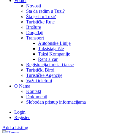
Vodiči
Novosti
Šta da radim u Tuzi?
Šta jesti u Tuzi?
Turističke Rute
Brošure
Događaji
Transport
Autobuske Linije
Taksistajalište
Taksi Kompanije
Rent-a-car
Registracija turista i takse
Turistički Biroi
Turističke Agencije
Važni telefoni
O Nama
Kontakt
Dokumenti
Slobodan pristup informacijama
Login
Register
Add a Listing