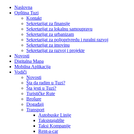
Naslovna
Opština Tuzi
Kontakt
Sekretarijat za finansije
Sekretarijat za lokalnu samoupravu
Sekretarijat za urbanizam
Sekretarijat za poljoprivredu i ruralni razvoj
Sekretarijat za imovinu
Sekretarijat za razvoj i projekte
Novosti
Digitalna Mapa
Mobilna Aplikacija
Vodiči
Novosti
Šta da radim u Tuzi?
Šta jesti u Tuzi?
Turističke Rute
Brošure
Događaji
Transport
Autobuske Linije
Taksistajalište
Taksi Kompanije
Rent-a-car