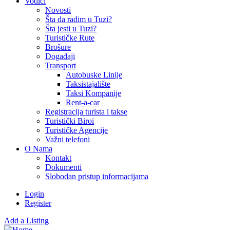
Vodiči
Novosti
Šta da radim u Tuzi?
Šta jesti u Tuzi?
Turističke Rute
Brošure
Događaji
Transport
Autobuske Linije
Taksistajalište
Taksi Kompanije
Rent-a-car
Registracija turista i takse
Turistički Biroi
Turističke Agencije
Važni telefoni
O Nama
Kontakt
Dokumenti
Slobodan pristup informacijama
Login
Register
Add a Listing