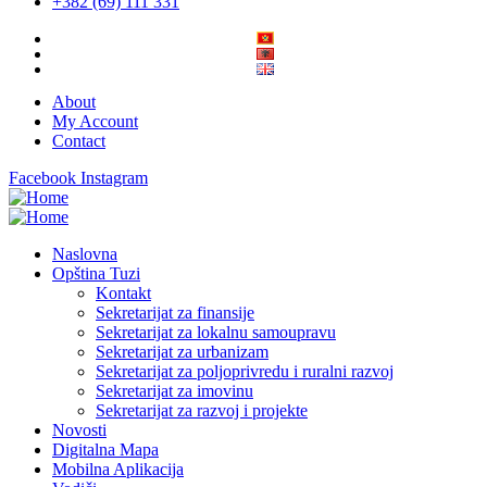
+382 (69) 111 331
About
My Account
Contact
Facebook
Instagram
Naslovna
Opština Tuzi
Kontakt
Sekretarijat za finansije
Sekretarijat za lokalnu samoupravu
Sekretarijat za urbanizam
Sekretarijat za poljoprivredu i ruralni razvoj
Sekretarijat za imovinu
Sekretarijat za razvoj i projekte
Novosti
Digitalna Mapa
Mobilna Aplikacija