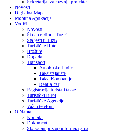
Sekretarijat za razvoj i projekte
Novosti
Digitalna Mapa
Mobilna Aplikacija
Vodiči
Novosti
Šta da radim u Tuzi?
Šta jesti u Tuzi?
Turističke Rute
Brošure
Događaji
Transport
Autobuske Linije
Taksistajalište
Taksi Kompanije
Rent-a-car
Registracija turista i takse
Turistički Biroi
Turističke Agencije
Važni telefoni
O Nama
Kontakt
Dokumenti
Slobodan pristup informacijama