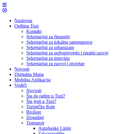
Naslovna
Opština Tuzi
Kontakt
Sekretarijat za finansije
Sekretarijat za lokalnu samoupravu
Sekretarijat za urbanizam
Sekretarijat za poljoprivredu i ruralni razvoj
Sekretarijat za imovinu
Sekretarijat za razvoj i projekte
Novosti
Digitalna Mapa
Mobilna Aplikacija
Vodiči
Novosti
Šta da radim u Tuzi?
Šta jesti u Tuzi?
Turističke Rute
Brošure
Događaji
Transport
Autobuske Linije
Taksistajalište