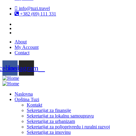
info@tuzi.travel
+382 (69) 111 331
About
My Account
Contact
cebook
Instagram
Naslovna
Opština Tuzi
Kontakt
Sekretarijat za finansije
Sekretarijat za lokalnu samoupravu
Sekretarijat za urbanizam
Sekretarijat za poljoprivredu i ruralni razvoj
Sekretarijat za imovinu