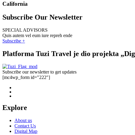
California
Subscribe Our Newsletter
SPECIAL ADVISORS
Quis autem vel eum iure repreh ende
Subscribe +
Platforma Tuzi Travel je dio projekta „Di
Subscribe our newsletter to get updates
[mc4wp_form id="222"]
Explore
About us
Contact Us
Digital Map