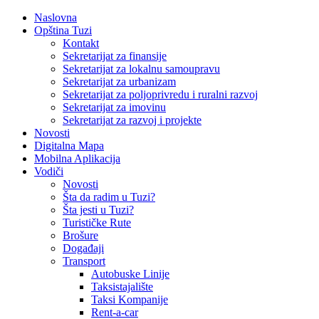
Naslovna
Opština Tuzi
Kontakt
Sekretarijat za finansije
Sekretarijat za lokalnu samoupravu
Sekretarijat za urbanizam
Sekretarijat za poljoprivredu i ruralni razvoj
Sekretarijat za imovinu
Sekretarijat za razvoj i projekte
Novosti
Digitalna Mapa
Mobilna Aplikacija
Vodiči
Novosti
Šta da radim u Tuzi?
Šta jesti u Tuzi?
Turističke Rute
Brošure
Događaji
Transport
Autobuske Linije
Taksistajalište
Taksi Kompanije
Rent-a-car