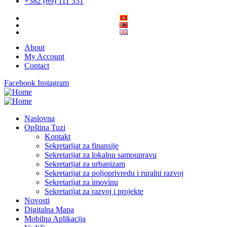
+382 (69) 111 331
About
My Account
Contact
Facebook
Instagram
Naslovna
Opština Tuzi
Kontakt
Sekretarijat za finansije
Sekretarijat za lokalnu samoupravu
Sekretarijat za urbanizam
Sekretarijat za poljoprivredu i ruralni razvoj
Sekretarijat za imovinu
Sekretarijat za razvoj i projekte
Novosti
Digitalna Mapa
Mobilna Aplikacija