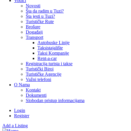
Vodiči
Novosti
Šta da radim u Tuzi?
Šta jesti u Tuzi?
Turističke Rute
Brošure
Događaji
Transport
Autobuske Linije
Taksistajalište
Taksi Kompanije
Rent-a-car
Registracija turista i takse
Turistički Biroi
Turističke Agencije
Važni telefoni
O Nama
Kontakt
Dokumenti
Slobodan pristup informacijama
Login
Register
Add a Listing