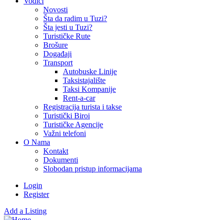
Vodiči
Novosti
Šta da radim u Tuzi?
Šta jesti u Tuzi?
Turističke Rute
Brošure
Događaji
Transport
Autobuske Linije
Taksistajalište
Taksi Kompanije
Rent-a-car
Registracija turista i takse
Turistički Biroi
Turističke Agencije
Važni telefoni
O Nama
Kontakt
Dokumenti
Slobodan pristup informacijama
Login
Register
Add a Listing