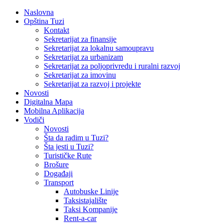
Naslovna
Opština Tuzi
Kontakt
Sekretarijat za finansije
Sekretarijat za lokalnu samoupravu
Sekretarijat za urbanizam
Sekretarijat za poljoprivredu i ruralni razvoj
Sekretarijat za imovinu
Sekretarijat za razvoj i projekte
Novosti
Digitalna Mapa
Mobilna Aplikacija
Vodiči
Novosti
Šta da radim u Tuzi?
Šta jesti u Tuzi?
Turističke Rute
Brošure
Događaji
Transport
Autobuske Linije
Taksistajalište
Taksi Kompanije
Rent-a-car