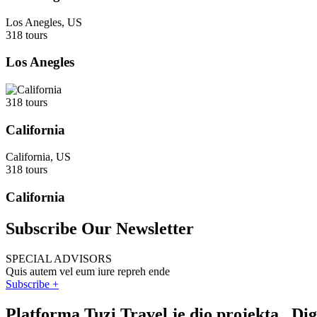
Los Anegles, US
318 tours
Los Anegles
318 tours
California
California, US
318 tours
California
Subscribe Our Newsletter
SPECIAL ADVISORS
Quis autem vel eum iure repreh ende
Subscribe +
Platforma Tuzi Travel je dio projekta „Di