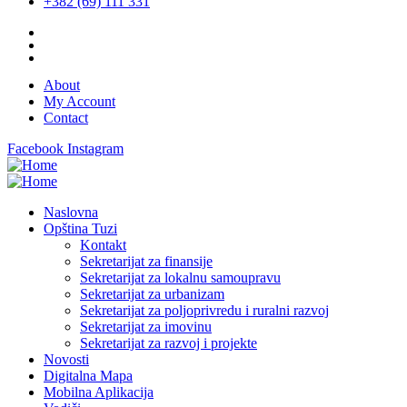
+382 (69) 111 331
About
My Account
Contact
Facebook
Instagram
Naslovna
Opština Tuzi
Kontakt
Sekretarijat za finansije
Sekretarijat za lokalnu samoupravu
Sekretarijat za urbanizam
Sekretarijat za poljoprivredu i ruralni razvoj
Sekretarijat za imovinu
Sekretarijat za razvoj i projekte
Novosti
Digitalna Mapa
Mobilna Aplikacija