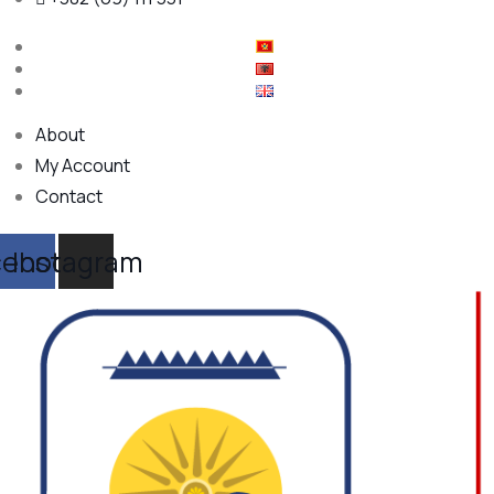
About
My Account
Contact
cebook
Instagram