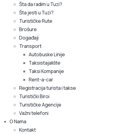
Šta da radim u Tuzi?
Šta jesti u Tuzi?
Turističke Rute
Brošure
Događaji
Transport
Autobuske Linije
Taksistajalište
Taksi Kompanije
Rent-a-car
Registracija turista i takse
Turistički Biroi
Turističke Agencije
Važni telefoni
O Nama
Kontakt