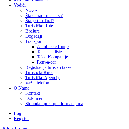
Vodiči
Novosti
Šta da radim u Tuzi?
Šta jesti u Tuzi?
Turističke Rute
Brošure
Događaji
Transport
Autobuske Linije
Taksistajalište
Taksi Kompanije
Rent-a-car
Registracija turista i takse
Turistički Biroi
Turističke Agencije
Važni telefoni
O Nama
Kontakt
Dokumenti
Slobodan pristup informacijama
Login
Register
Add a Listing