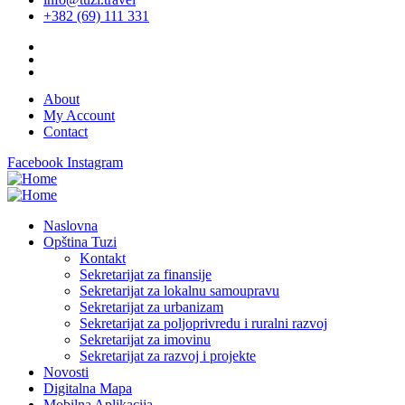
+382 (69) 111 331
About
My Account
Contact
Facebook
Instagram
Naslovna
Opština Tuzi
Kontakt
Sekretarijat za finansije
Sekretarijat za lokalnu samoupravu
Sekretarijat za urbanizam
Sekretarijat za poljoprivredu i ruralni razvoj
Sekretarijat za imovinu
Sekretarijat za razvoj i projekte
Novosti
Digitalna Mapa
Mobilna Aplikacija