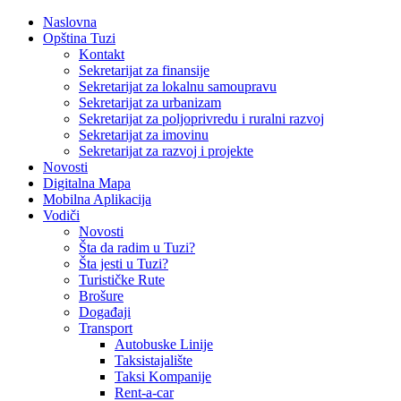
Naslovna
Opština Tuzi
Kontakt
Sekretarijat za finansije
Sekretarijat za lokalnu samoupravu
Sekretarijat za urbanizam
Sekretarijat za poljoprivredu i ruralni razvoj
Sekretarijat za imovinu
Sekretarijat za razvoj i projekte
Novosti
Digitalna Mapa
Mobilna Aplikacija
Vodiči
Novosti
Šta da radim u Tuzi?
Šta jesti u Tuzi?
Turističke Rute
Brošure
Događaji
Transport
Autobuske Linije
Taksistajalište
Taksi Kompanije
Rent-a-car