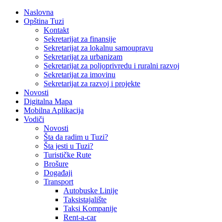
Naslovna
Opština Tuzi
Kontakt
Sekretarijat za finansije
Sekretarijat za lokalnu samoupravu
Sekretarijat za urbanizam
Sekretarijat za poljoprivredu i ruralni razvoj
Sekretarijat za imovinu
Sekretarijat za razvoj i projekte
Novosti
Digitalna Mapa
Mobilna Aplikacija
Vodiči
Novosti
Šta da radim u Tuzi?
Šta jesti u Tuzi?
Turističke Rute
Brošure
Događaji
Transport
Autobuske Linije
Taksistajalište
Taksi Kompanije
Rent-a-car