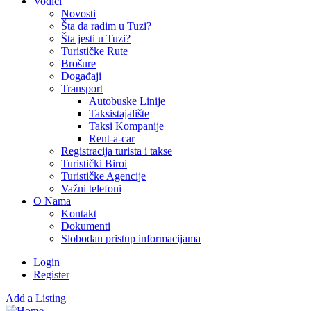
Vodiči
Novosti
Šta da radim u Tuzi?
Šta jesti u Tuzi?
Turističke Rute
Brošure
Događaji
Transport
Autobuske Linije
Taksistajalište
Taksi Kompanije
Rent-a-car
Registracija turista i takse
Turistički Biroi
Turističke Agencije
Važni telefoni
O Nama
Kontakt
Dokumenti
Slobodan pristup informacijama
Login
Register
Add a Listing