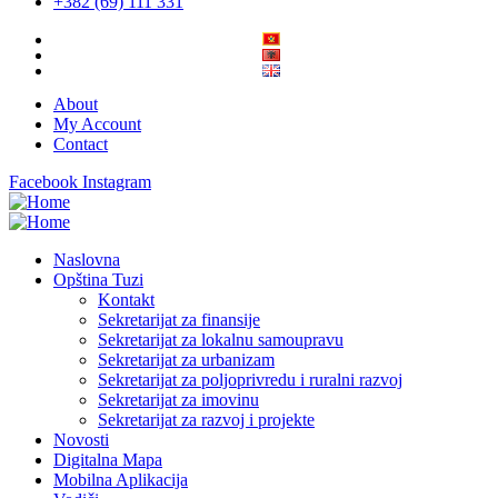
+382 (69) 111 331
About
My Account
Contact
Facebook
Instagram
Naslovna
Opština Tuzi
Kontakt
Sekretarijat za finansije
Sekretarijat za lokalnu samoupravu
Sekretarijat za urbanizam
Sekretarijat za poljoprivredu i ruralni razvoj
Sekretarijat za imovinu
Sekretarijat za razvoj i projekte
Novosti
Digitalna Mapa
Mobilna Aplikacija