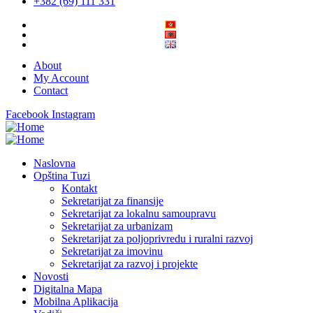
+382 (69) 111 331
About
My Account
Contact
Facebook
Instagram
Naslovna
Opština Tuzi
Kontakt
Sekretarijat za finansije
Sekretarijat za lokalnu samoupravu
Sekretarijat za urbanizam
Sekretarijat za poljoprivredu i ruralni razvoj
Sekretarijat za imovinu
Sekretarijat za razvoj i projekte
Novosti
Digitalna Mapa
Mobilna Aplikacija