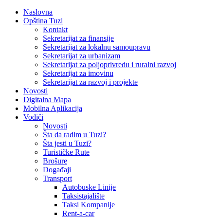
Naslovna
Opština Tuzi
Kontakt
Sekretarijat za finansije
Sekretarijat za lokalnu samoupravu
Sekretarijat za urbanizam
Sekretarijat za poljoprivredu i ruralni razvoj
Sekretarijat za imovinu
Sekretarijat za razvoj i projekte
Novosti
Digitalna Mapa
Mobilna Aplikacija
Vodiči
Novosti
Šta da radim u Tuzi?
Šta jesti u Tuzi?
Turističke Rute
Brošure
Događaji
Transport
Autobuske Linije
Taksistajalište
Taksi Kompanije
Rent-a-car