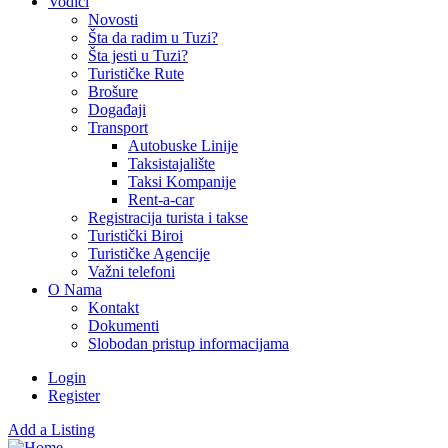
Vodiči
Novosti
Šta da radim u Tuzi?
Šta jesti u Tuzi?
Turističke Rute
Brošure
Događaji
Transport
Autobuske Linije
Taksistajalište
Taksi Kompanije
Rent-a-car
Registracija turista i takse
Turistički Biroi
Turističke Agencije
Važni telefoni
O Nama
Kontakt
Dokumenti
Slobodan pristup informacijama
Login
Register
Add a Listing