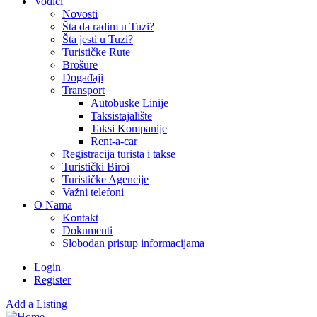
Vodiči
Novosti
Šta da radim u Tuzi?
Šta jesti u Tuzi?
Turističke Rute
Brošure
Događaji
Transport
Autobuske Linije
Taksistajalište
Taksi Kompanije
Rent-a-car
Registracija turista i takse
Turistički Biroi
Turističke Agencije
Važni telefoni
O Nama
Kontakt
Dokumenti
Slobodan pristup informacijama
Login
Register
Add a Listing