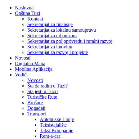
Naslovna
Opština Tuzi
Kontakt
Sekretarijat za finansije
Sekretarijat za lokalnu samoupravu
Sekretarijat za urbanizam
Sekretarijat za poljoprivredu i ruralni razvoj
Sekretarijat za imovinu
Sekretarijat za razvoj i projekte
Novosti
Digitalna Mapa
Mobilna Aplikacija
Vodiči
Novosti
Šta da radim u Tuzi?
Šta jesti u Tuzi?
Turističke Rute
Brošure
Događaji
Transport
Autobuske Linije
Taksistajalište
Taksi Kompanije
Rent-a-car