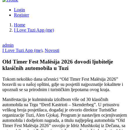
Login
Register
Home
I Love Tuzi App (me)
admin
I Love Tuzi App (me)
,
Novosti
Old Timer Fest Malësija 2026 dovodi ljubitelje
klasičnih automobila u Tuzi
Tokom nekoliko dana učesnici “Old Timer Fest Malësija 2026”
boravili su u našoj opštini, gdje su posjetili najpoznatije lokalitete i
upoznali se sa prirodnim i turističkim ljepotama ovog kraja.
Manifestacija je kulminirala izložbom više od 30 klasičnih
automobila na Trgu “Đerđ Kastrioti – Skenderbeg”. U prisustvu
velikog broja posjetilaca, događaj je otvorio direktor Turističke
organizacije Tuzi, Alen Gjokaj. Program je nastavljen ocjenjivanjem
automobila i dodjelom nagrada, a titulu najljepšeg automobila “Old
Timer Fest Malësija 2026” osvojio je Idriz Mushkolaj iz Dečana, sa