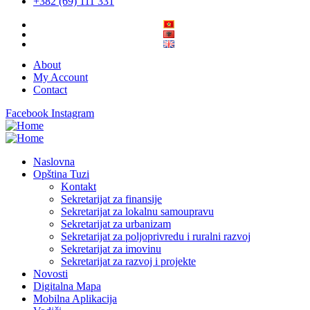
+382 (69) 111 331
About
My Account
Contact
Facebook
Instagram
Naslovna
Opština Tuzi
Kontakt
Sekretarijat za finansije
Sekretarijat za lokalnu samoupravu
Sekretarijat za urbanizam
Sekretarijat za poljoprivredu i ruralni razvoj
Sekretarijat za imovinu
Sekretarijat za razvoj i projekte
Novosti
Digitalna Mapa
Mobilna Aplikacija