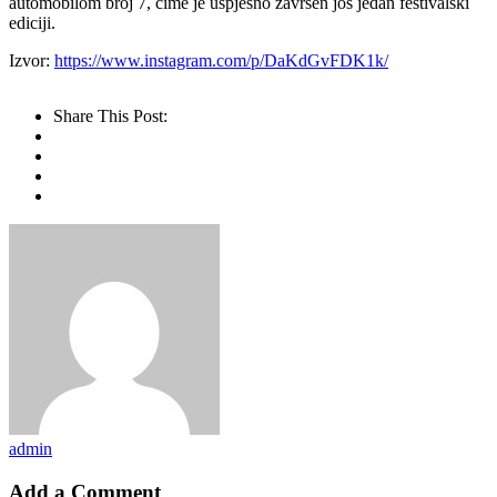
automobilom broj 7, čime je uspješno završen još jedan festivalski
ediciji.
Izvor:
https://www.instagram.com/p/DaKdGvFDK1k/
Share This Post:
admin
Add a Comment