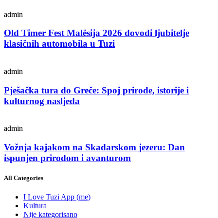
admin
Old Timer Fest Malësija 2026 dovodi ljubitelje
klasičnih automobila u Tuzi
admin
Pješačka tura do Greče: Spoj prirode, istorije i
kulturnog nasljeđa
admin
Vožnja kajakom na Skadarskom jezeru: Dan
ispunjen prirodom i avanturom
All Categories
I Love Tuzi App
(me)
Kultura
Nije kategorisano