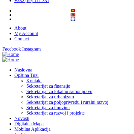
+382 (69) 111 331
About
My Account
Contact
Facebook
Instagram
Naslovna
Opština Tuzi
Kontakt
Sekretarijat za finansije
Sekretarijat za lokalnu samoupravu
Sekretarijat za urbanizam
Sekretarijat za poljoprivredu i ruralni razvoj
Sekretarijat za imovinu
Sekretarijat za razvoj i projekte
Novosti
Digitalna Mapa
Mobilna Aplikacija