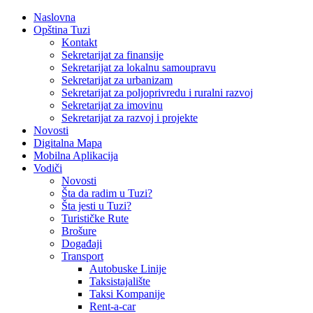
Naslovna
Opština Tuzi
Kontakt
Sekretarijat za finansije
Sekretarijat za lokalnu samoupravu
Sekretarijat za urbanizam
Sekretarijat za poljoprivredu i ruralni razvoj
Sekretarijat za imovinu
Sekretarijat za razvoj i projekte
Novosti
Digitalna Mapa
Mobilna Aplikacija
Vodiči
Novosti
Šta da radim u Tuzi?
Šta jesti u Tuzi?
Turističke Rute
Brošure
Događaji
Transport
Autobuske Linije
Taksistajalište
Taksi Kompanije
Rent-a-car