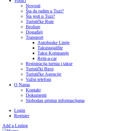
Vodiči
Novosti
Šta da radim u Tuzi?
Šta jesti u Tuzi?
Turističke Rute
Brošure
Događaji
Transport
Autobuske Linije
Taksistajalište
Taksi Kompanije
Rent-a-car
Registracija turista i takse
Turistički Biroi
Turističke Agencije
Važni telefoni
O Nama
Kontakt
Dokumenti
Slobodan pristup informacijama
Login
Register
Add a Listing