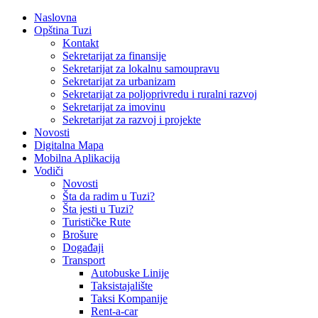
Naslovna
Opština Tuzi
Kontakt
Sekretarijat za finansije
Sekretarijat za lokalnu samoupravu
Sekretarijat za urbanizam
Sekretarijat za poljoprivredu i ruralni razvoj
Sekretarijat za imovinu
Sekretarijat za razvoj i projekte
Novosti
Digitalna Mapa
Mobilna Aplikacija
Vodiči
Novosti
Šta da radim u Tuzi?
Šta jesti u Tuzi?
Turističke Rute
Brošure
Događaji
Transport
Autobuske Linije
Taksistajalište
Taksi Kompanije
Rent-a-car