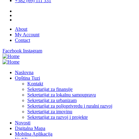
+382 (69) 111 331
About
My Account
Contact
Facebook
Instagram
Naslovna
Opština Tuzi
Kontakt
Sekretarijat za finansije
Sekretarijat za lokalnu samoupravu
Sekretarijat za urbanizam
Sekretarijat za poljoprivredu i ruralni razvoj
Sekretarijat za imovinu
Sekretarijat za razvoj i projekte
Novosti
Digitalna Mapa
Mobilna Aplikacija