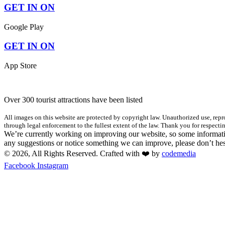
GET IN ON
Google Play
GET IN ON
App Store
Over 300 tourist attractions have been listed
All images on this website are protected by copyright law. Unauthorized use, repro
through legal enforcement to the fullest extent of the law. Thank you for respectin
We’re currently working on improving our website, so some informatio
any suggestions or notice something we can improve, please don’t hes
© 2026, All Rights Reserved. Crafted with ❤️ by
codemedia
Facebook
Instagram