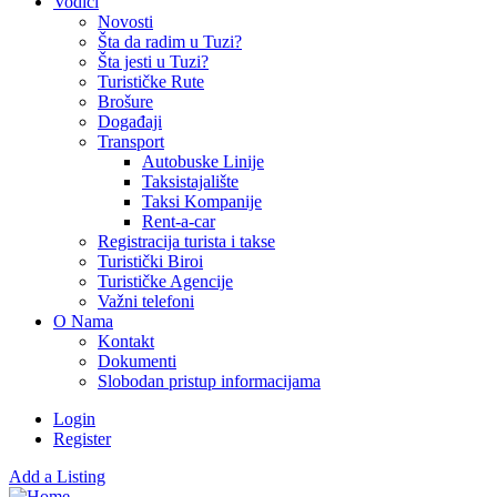
Vodiči
Novosti
Šta da radim u Tuzi?
Šta jesti u Tuzi?
Turističke Rute
Brošure
Događaji
Transport
Autobuske Linije
Taksistajalište
Taksi Kompanije
Rent-a-car
Registracija turista i takse
Turistički Biroi
Turističke Agencije
Važni telefoni
O Nama
Kontakt
Dokumenti
Slobodan pristup informacijama
Login
Register
Add a Listing