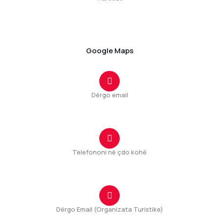
Ulica Tuzi br.1 44
Rruga Tuz nr.1 44
81206 Tuzi, Montenegro
Google Maps
Dërgo email
tuzi@tuzi.org.me
Telefononi në çdo kohë
+382(20) 875 167
Dërgo Email (Organizata Turistike)