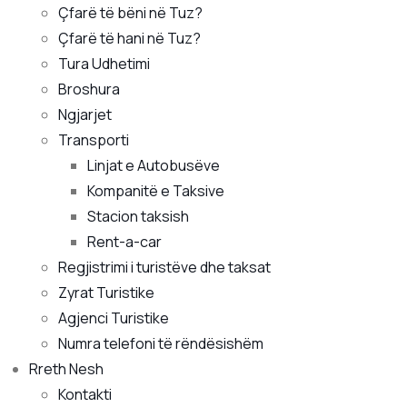
Çfarë të bëni në Tuz?
Çfarë të hani në Tuz?
Tura Udhetimi
Broshura
Ngjarjet
Transporti
Linjat e Autobusëve
Kompanitë e Taksive
Stacion taksish
Rent-a-car
Regjistrimi i turistëve dhe taksat
Zyrat Turistike
Agjenci Turistike
Numra telefoni të rëndësishëm
Rreth Nesh
Kontakti