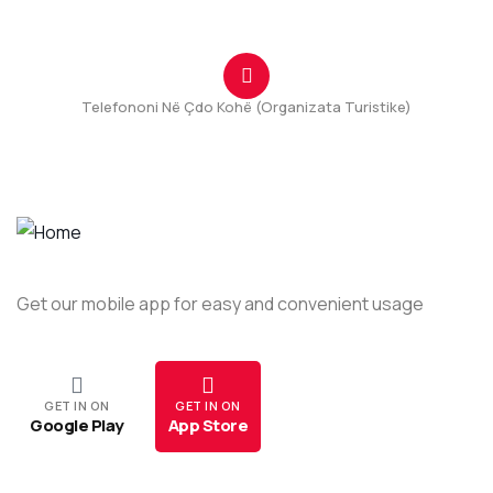
info@tuzi.travel
Telefononi Në Çdo Kohë (Organizata Turistike)
+382(69) 111 331
Get our mobile app for easy and convenient usage
GET IN ON
GET IN ON
Google Play
App Store