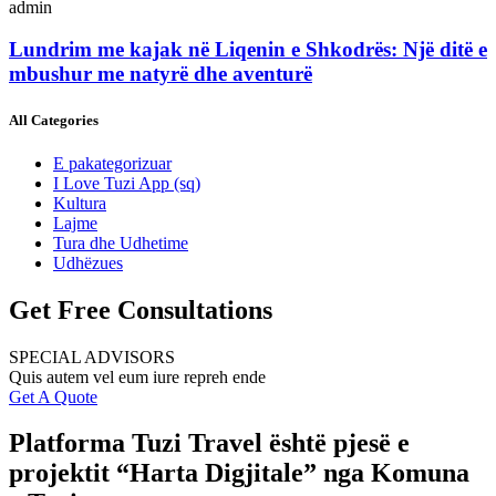
admin
Lundrim me kajak në Liqenin e Shkodrës: Një ditë e
mbushur me natyrë dhe aventurë
All Categories
E pakategorizuar
I Love Tuzi App
(sq)
Kultura
Lajme
Tura dhe Udhetime
Udhëzues
Get Free Consultations
SPECIAL ADVISORS
Quis autem vel eum iure repreh ende
Get A Quote
Platforma Tuzi Travel është pjesë e
projektit “Harta Digjitale” nga Komuna