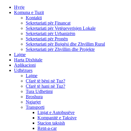
Hyrje
Komuna e Tuzit
Kontakti
Sekretariati për Financat
Sekretariati për Vetëqeverisjen Lokale
Sekretariati për Urbanizëm
Sekretariati për Pronën
Sekretariati për Bujqësi dhe Zhvillim Rural
Sekretariati për Zhvillim dhe Projekte
Lajme
Harta Dixhitale
Aplikacioni
Udhëzues
Lajme
Çfarë të bëni në Tuz?
Çfarë të hani në Tuz?
Tura Udhetimi
Broshura
Ngjarjet
Transporti
Linjat e Autobusëve
Kompanitë e Taksive
Stacion taksish
Rent-a-car