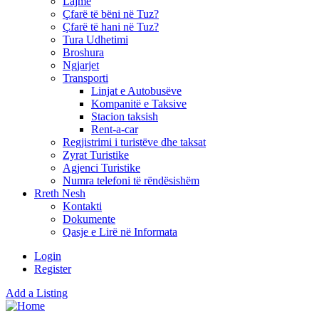
Lajme
Çfarë të bëni në Tuz?
Çfarë të hani në Tuz?
Tura Udhetimi
Broshura
Ngjarjet
Transporti
Linjat e Autobusëve
Kompanitë e Taksive
Stacion taksish
Rent-a-car
Regjistrimi i turistëve dhe taksat
Zyrat Turistike
Agjenci Turistike
Numra telefoni të rëndësishëm
Rreth Nesh
Kontakti
Dokumente
Qasje e Lirë në Informata
Login
Register
Add a Listing