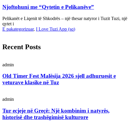
Njoftohuni me “Qytetin e Pelikanëve”
Pelikanët e Liqenit të Shkodrës – një thesar natyror i Tuzit Tuzi, një
qytet i
E pakategorizuar
,
I Love Tuzi App (sq)
Recent Posts
admin
Old Timer Fest Malësija 2026 sjell adhuruesit e
veturave klasike në Tuz
admin
Tur ecjeje në Greçë: Një kombinim i natyrës,
historisë dhe trashëgimisë kulturore