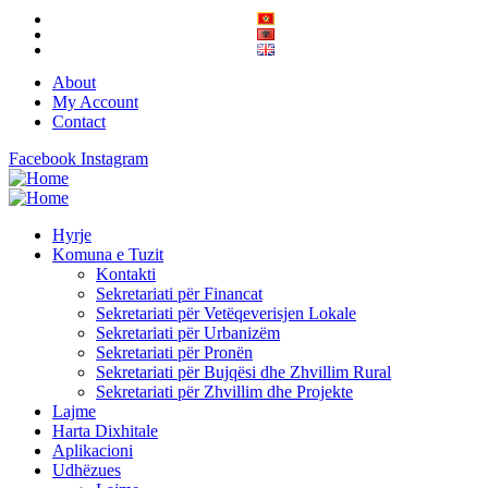
About
My Account
Contact
Facebook
Instagram
Hyrje
Komuna e Tuzit
Kontakti
Sekretariati për Financat
Sekretariati për Vetëqeverisjen Lokale
Sekretariati për Urbanizëm
Sekretariati për Pronën
Sekretariati për Bujqësi dhe Zhvillim Rural
Sekretariati për Zhvillim dhe Projekte
Lajme
Harta Dixhitale
Aplikacioni
Udhëzues