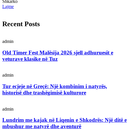
Shkarko
Lajme
Recent Posts
admin
Old Timer Fest Malësija 2026 sjell adhuruesit e
veturave klasike në Tuz
admin
Tur ecjeje në Greçë: Një kombinim i natyrës,
historisë dhe trashëgimisë kulturore
admin
Lundrim me kajak në Liqenin e Shkodrës: Një ditë e
mbushur me natyrë dhe aventurë