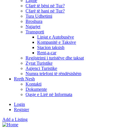
Lajme
Çfarë të bëni në Tuz?
Çfarë të hani në Tuz?
Tura Udhetimi
Broshura
Ngjarjet
Transporti
Linjat e Autobusëve
Kompanitë e Taksive
Stacion taksish
Rent-a-car
Regjistrimi i turistëve dhe taksat
Zyrat Turistike
Agjenci Turistike
Numra telefoni të rëndësishëm
Rreth Nesh
Kontakti
Dokumente
Qasje e Lirë në Informata
Login
Register
Add a Listing