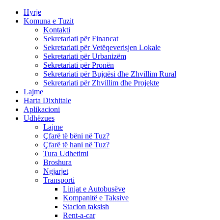
Hyrje
Komuna e Tuzit
Kontakti
Sekretariati për Financat
Sekretariati për Vetëqeverisjen Lokale
Sekretariati për Urbanizëm
Sekretariati për Pronën
Sekretariati për Bujqësi dhe Zhvillim Rural
Sekretariati për Zhvillim dhe Projekte
Lajme
Harta Dixhitale
Aplikacioni
Udhëzues
Lajme
Çfarë të bëni në Tuz?
Çfarë të hani në Tuz?
Tura Udhetimi
Broshura
Ngjarjet
Transporti
Linjat e Autobusëve
Kompanitë e Taksive
Stacion taksish
Rent-a-car