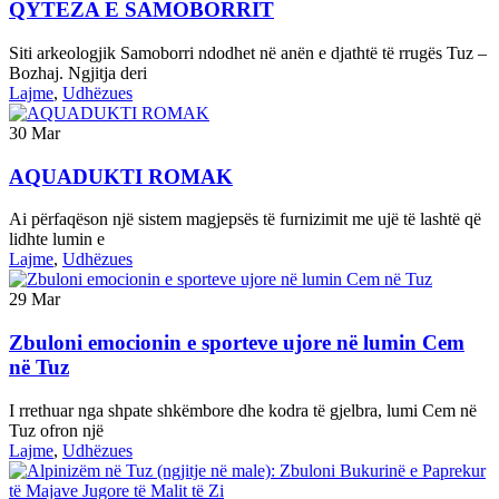
QYTEZA E SAMOBORRIT
Siti arkeologjik Samoborri ndodhet në anën e djathtë të rrugës Tuz –
Bozhaj. Ngjitja deri
Lajme
,
Udhëzues
30
Mar
AQUADUKTI ROMAK
Ai përfaqëson një sistem magjepsës të furnizimit me ujë të lashtë që
lidhte lumin e
Lajme
,
Udhëzues
29
Mar
Zbuloni emocionin e sporteve ujore në lumin Cem
në Tuz
I rrethuar nga shpate shkëmbore dhe kodra të gjelbra, lumi Cem në
Tuz ofron një
Lajme
,
Udhëzues