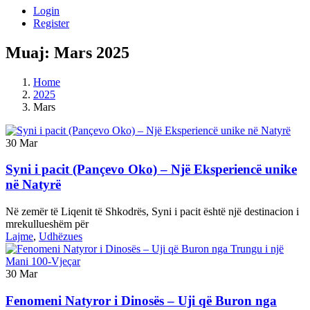
Login
Register
Muaj:
Mars 2025
Home
2025
Mars
30
Mar
Syni i pacit (Pançevo Oko) – Një Eksperiencë unike
në Natyrë
Në zemër të Liqenit të Shkodrës, Syni i pacit është një destinacion i
mrekullueshëm për
Lajme
,
Udhëzues
30
Mar
Fenomeni Natyror i Dinosës – Uji që Buron nga