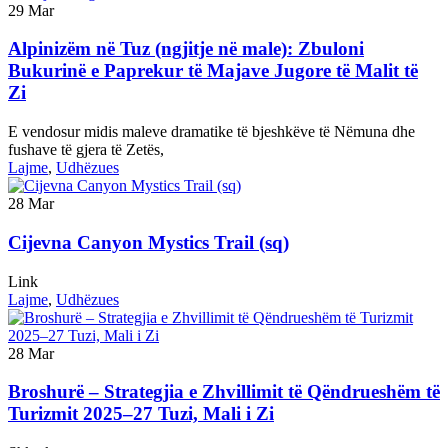
29
Mar
Alpinizëm në Tuz (ngjitje në male): Zbuloni
Bukurinë e Paprekur të Majave Jugore të Malit të
Zi
E vendosur midis maleve dramatike të bjeshkëve të Nëmuna dhe
fushave të gjera të Zetës,
Lajme
,
Udhëzues
28
Mar
Cijevna Canyon Mystics Trail (sq)
Link
Lajme
,
Udhëzues
28
Mar
Broshurë – Strategjia e Zhvillimit të Qëndrueshëm të
Turizmit 2025–27 Tuzi, Mali i Zi