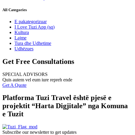
All Categories
E pakategorizuar
I Love Tuzi App
(sq)
Kultura
Lajme
Tura dhe Udhetime
Udhëzues
Get Free Consultations
SPECIAL ADVISORS
Quis autem vel eum iure repreh ende
Get A Quote
Platforma Tuzi Travel është pjesë e
projektit “Harta Digjitale” nga Komuna
e Tuzit
Subscribe our newsletter to get updates