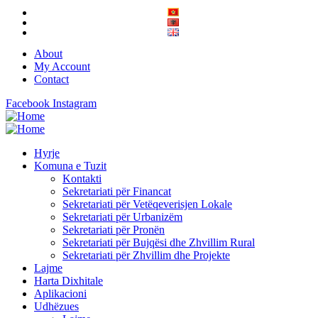
About
My Account
Contact
Facebook
Instagram
Hyrje
Komuna e Tuzit
Kontakti
Sekretariati për Financat
Sekretariati për Vetëqeverisjen Lokale
Sekretariati për Urbanizëm
Sekretariati për Pronën
Sekretariati për Bujqësi dhe Zhvillim Rural
Sekretariati për Zhvillim dhe Projekte
Lajme
Harta Dixhitale
Aplikacioni
Udhëzues