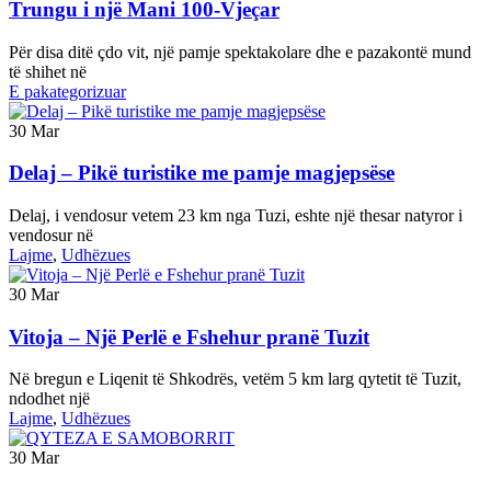
Trungu i një Mani 100-Vjeçar
Për disa ditë çdo vit, një pamje spektakolare dhe e pazakontë mund
të shihet në
E pakategorizuar
30
Mar
Delaj – Pikë turistike me pamje magjepsëse
Delaj, i vendosur vetem 23 km nga Tuzi, eshte një thesar natyror i
vendosur në
Lajme
,
Udhëzues
30
Mar
Vitoja – Një Perlë e Fshehur pranë Tuzit
Në bregun e Liqenit të Shkodrës, vetëm 5 km larg qytetit të Tuzit,
ndodhet një
Lajme
,
Udhëzues
30
Mar