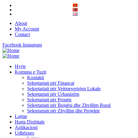
About
My Account
Contact
Facebook
Instagram
Hyrje
Komuna e Tuzit
Kontakti
Sekretariati për Financat
Sekretariati për Vetëqeverisjen Lokale
Sekretariati për Urbanizëm
Sekretariati për Pronën
Sekretariati për Bujqësi dhe Zhvillim Rural
Sekretariati për Zhvillim dhe Projekte
Lajme
Harta Dixhitale
Aplikacioni
Udhëzues