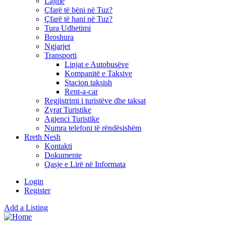
Lajme
Çfarë të bëni në Tuz?
Çfarë të hani në Tuz?
Tura Udhetimi
Broshura
Ngjarjet
Transporti
Linjat e Autobusëve
Kompanitë e Taksive
Stacion taksish
Rent-a-car
Regjistrimi i turistëve dhe taksat
Zyrat Turistike
Agjenci Turistike
Numra telefoni të rëndësishëm
Rreth Nesh
Kontakti
Dokumente
Qasje e Lirë në Informata
Login
Register
Add a Listing