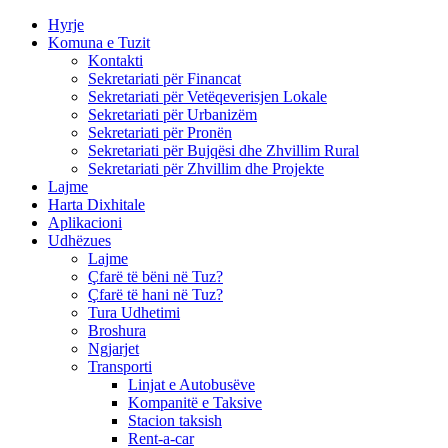
Hyrje
Komuna e Tuzit
Kontakti
Sekretariati për Financat
Sekretariati për Vetëqeverisjen Lokale
Sekretariati për Urbanizëm
Sekretariati për Pronën
Sekretariati për Bujqësi dhe Zhvillim Rural
Sekretariati për Zhvillim dhe Projekte
Lajme
Harta Dixhitale
Aplikacioni
Udhëzues
Lajme
Çfarë të bëni në Tuz?
Çfarë të hani në Tuz?
Tura Udhetimi
Broshura
Ngjarjet
Transporti
Linjat e Autobusëve
Kompanitë e Taksive
Stacion taksish
Rent-a-car