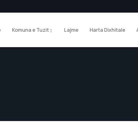
e
Komuna e Tuzit
Lajme
Harta Dixhitale