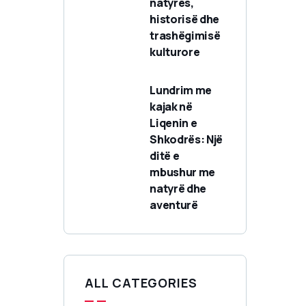
natyrës,
historisë dhe
trashëgimisë
kulturore
Lundrim me
kajak në
Liqenin e
Shkodrës: Një
ditë e
mbushur me
natyrë dhe
aventurë
ALL CATEGORIES