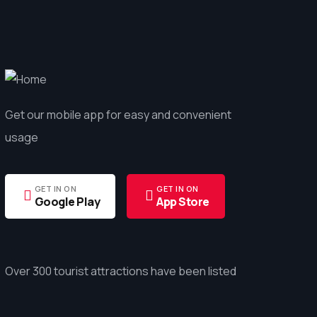
Get our mobile app for easy and convenient
usage
GET IN ON
GET IN ON
Google Play
App Store
Over 300 tourist attractions have been listed