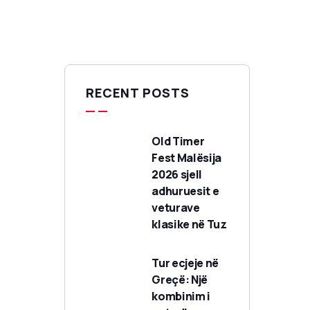
RECENT POSTS
Old Timer
Fest Malësija
2026 sjell
adhuruesit e
veturave
klasike në Tuz
Tur ecjeje në
Greçë: Një
kombinim i