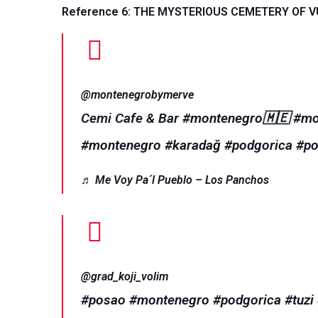
Reference 6: THE MYSTERIOUS CEMETERY OF 
@montenegrobymerve
Cemi Cafe & Bar
#montenegro🇲🇪
#mo
#montenegro
#karadağ
#podgorica
#po
♬ Me Voy Pa´l Pueblo – Los Panchos
@grad_koji_volim
#posao
#montenegro
#podgorica
#tuzi