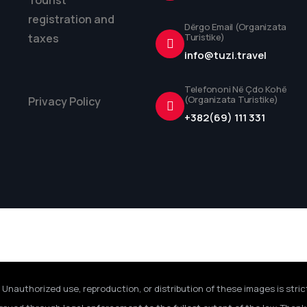
Tourist
registration and
Dërgo Email (Organizata
taxes
Turistike)
info@tuzi.travel
Telefononi Në Çdo Kohë
(Organizata Turistike)
Privacy Policy
+382(69) 111 331
 Unauthorized use, reproduction, or distribution of these images is stric