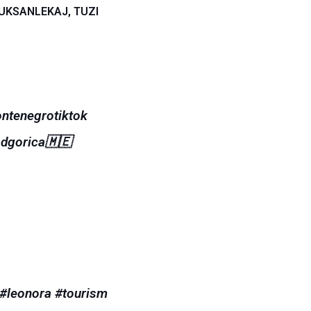
VUKSANLEKAJ, TUZI
ntenegrotiktok
dgorica🇲🇪
#leonora
#tourism