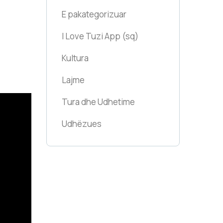
E pakategorizuar
I Love Tuzi App
(sq)
Kultura
Lajme
Tura dhe Udhetime
Udhëzues
Tuzi Travel
platform