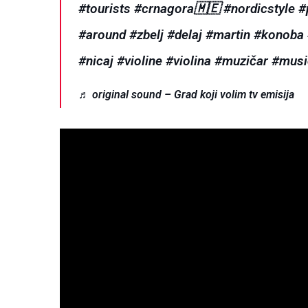
#tourists
#crnagora🇲🇪
#nordicstyle
#
#around
#zbelj
#delaj
#martin
#konoba
#nicaj
#violine
#violina
#muzičar
#musi
♬ original sound – Grad koji volim tv emisija