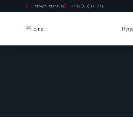
info@tuzi.travel
+382 (69) 111 331
Hyrj