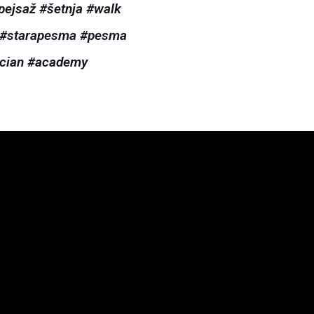
pejsaž
#šetnja
#walk
#starapesma
#pesma
cian
#academy