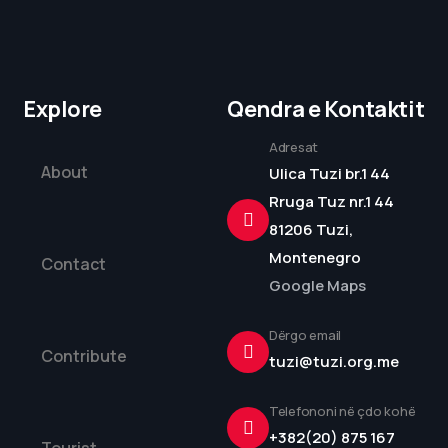
Explore
Qendra e Kontaktit
Adresat
About
Ulica Tuzi br.1 44
Rruga Tuz nr.1 44
81206 Tuzi,
Montenegro
Contact
Google Maps
Dërgo email
Contribute
tuzi@tuzi.org.me
Telefononi në çdo kohë
+382(20) 875 167