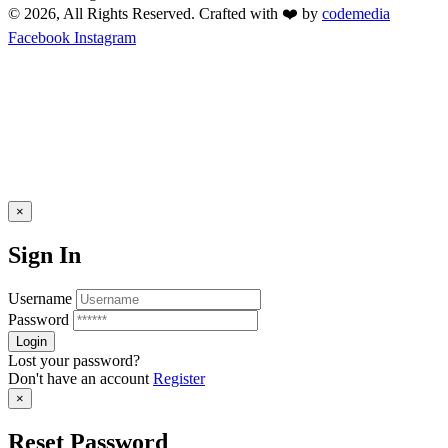
© 2026, All Rights Reserved. Crafted with ❤️ by
codemedia
Facebook
Instagram
×
Sign In
Username
Password
Lost your password?
Don't have an account
Register
×
Reset Password