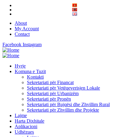
About
My Account
Contact
Facebook
Instagram
Hyrje
Komuna e Tuzit
Kontakti
Sekretariati për Financat
Sekretariati për Vetëqeverisjen Lokale
Sekretariati për Urbanizëm
Sekretariati për Pronën
Sekretariati për Bujqësi dhe Zhvillim Rural
Sekretariati për Zhvillim dhe Projekte
Lajme
Harta Dixhitale
Aplikacioni
Udhëzues