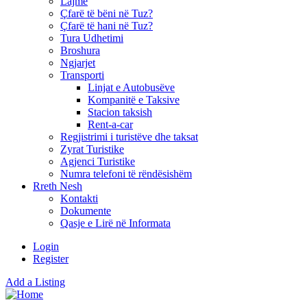
Lajme
Çfarë të bëni në Tuz?
Çfarë të hani në Tuz?
Tura Udhetimi
Broshura
Ngjarjet
Transporti
Linjat e Autobusëve
Kompanitë e Taksive
Stacion taksish
Rent-a-car
Regjistrimi i turistëve dhe taksat
Zyrat Turistike
Agjenci Turistike
Numra telefoni të rëndësishëm
Rreth Nesh
Kontakti
Dokumente
Qasje e Lirë në Informata
Login
Register
Add a Listing