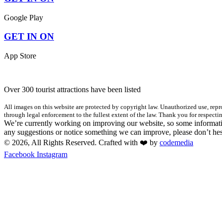
Google Play
GET IN ON
App Store
Over 300 tourist attractions have been listed
All images on this website are protected by copyright law. Unauthorized use, repro
through legal enforcement to the fullest extent of the law. Thank you for respectin
We’re currently working on improving our website, so some informatio
any suggestions or notice something we can improve, please don’t hes
© 2026, All Rights Reserved. Crafted with ❤️ by
codemedia
Facebook
Instagram