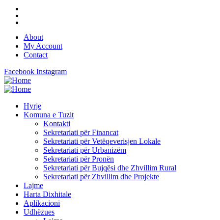
About
My Account
Contact
Facebook
Instagram
Hyrje
Komuna e Tuzit
Kontakti
Sekretariati për Financat
Sekretariati për Vetëqeverisjen Lokale
Sekretariati për Urbanizëm
Sekretariati për Pronën
Sekretariati për Bujqësi dhe Zhvillim Rural
Sekretariati për Zhvillim dhe Projekte
Lajme
Harta Dixhitale
Aplikacioni
Udhëzues