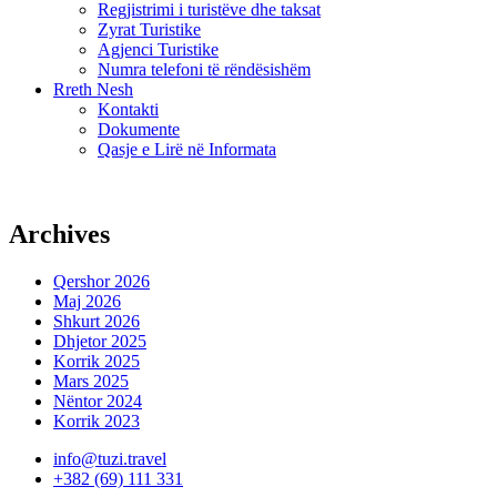
Regjistrimi i turistëve dhe taksat
Zyrat Turistike
Agjenci Turistike
Numra telefoni të rëndësishëm
Rreth Nesh
Kontakti
Dokumente
Qasje e Lirë në Informata
Archives
Qershor 2026
Maj 2026
Shkurt 2026
Dhjetor 2025
Korrik 2025
Mars 2025
Nëntor 2024
Korrik 2023
info@tuzi.travel
+382 (69) 111 331