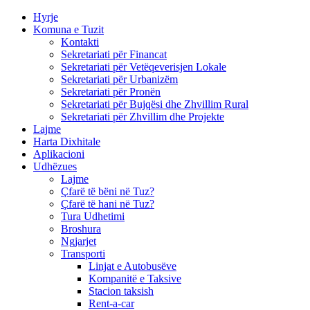
Hyrje
Komuna e Tuzit
Kontakti
Sekretariati për Financat
Sekretariati për Vetëqeverisjen Lokale
Sekretariati për Urbanizëm
Sekretariati për Pronën
Sekretariati për Bujqësi dhe Zhvillim Rural
Sekretariati për Zhvillim dhe Projekte
Lajme
Harta Dixhitale
Aplikacioni
Udhëzues
Lajme
Çfarë të bëni në Tuz?
Çfarë të hani në Tuz?
Tura Udhetimi
Broshura
Ngjarjet
Transporti
Linjat e Autobusëve
Kompanitë e Taksive
Stacion taksish
Rent-a-car