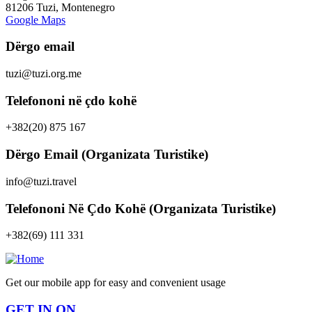
81206 Tuzi, Montenegro
Google Maps
Dërgo email
tuzi@tuzi.org.me
Telefononi në çdo kohë
+382(20) 875 167
Dërgo Email (Organizata Turistike)
info@tuzi.travel
Telefononi Në Çdo Kohë (Organizata Turistike)
+382(69) 111 331
Get our mobile app for easy and convenient usage
GET IN ON