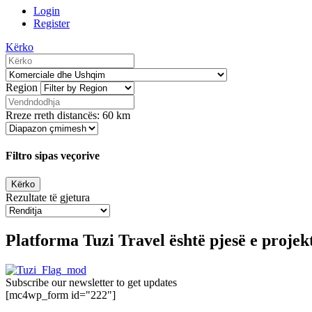
Login
Register
Kërko
Region
Rreze rreth distancës:
60
km
Filtro sipas veçorive
Rezultate të gjetura
Platforma Tuzi Travel është pjesë e proje
Subscribe our newsletter to get updates
[mc4wp_form id="222"]