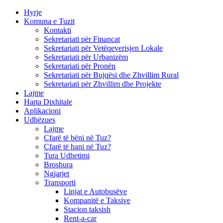
Hyrje
Komuna e Tuzit
Kontakti
Sekretariati për Financat
Sekretariati për Vetëqeverisjen Lokale
Sekretariati për Urbanizëm
Sekretariati për Pronën
Sekretariati për Bujqësi dhe Zhvillim Rural
Sekretariati për Zhvillim dhe Projekte
Lajme
Harta Dixhitale
Aplikacioni
Udhëzues
Lajme
Çfarë të bëni në Tuz?
Çfarë të hani në Tuz?
Tura Udhetimi
Broshura
Ngjarjet
Transporti
Linjat e Autobusëve
Kompanitë e Taksive
Stacion taksish
Rent-a-car