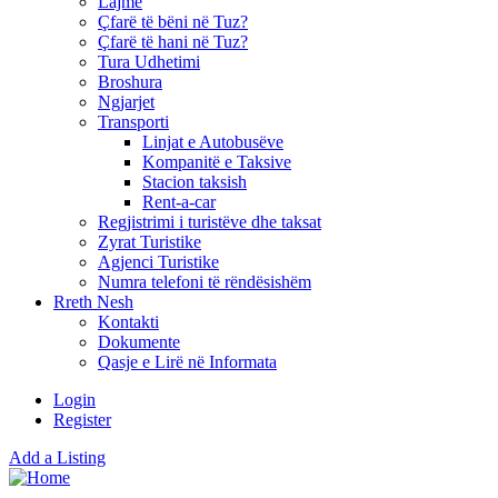
Lajme
Çfarë të bëni në Tuz?
Çfarë të hani në Tuz?
Tura Udhetimi
Broshura
Ngjarjet
Transporti
Linjat e Autobusëve
Kompanitë e Taksive
Stacion taksish
Rent-a-car
Regjistrimi i turistëve dhe taksat
Zyrat Turistike
Agjenci Turistike
Numra telefoni të rëndësishëm
Rreth Nesh
Kontakti
Dokumente
Qasje e Lirë në Informata
Login
Register
Add a Listing