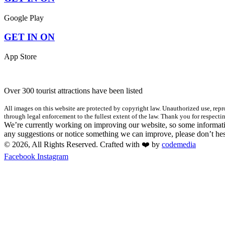
Google Play
GET IN ON
App Store
Over 300 tourist attractions have been listed
All images on this website are protected by copyright law. Unauthorized use, repro
through legal enforcement to the fullest extent of the law. Thank you for respectin
We’re currently working on improving our website, so some informatio
any suggestions or notice something we can improve, please don’t hes
© 2026, All Rights Reserved. Crafted with ❤️ by
codemedia
Facebook
Instagram