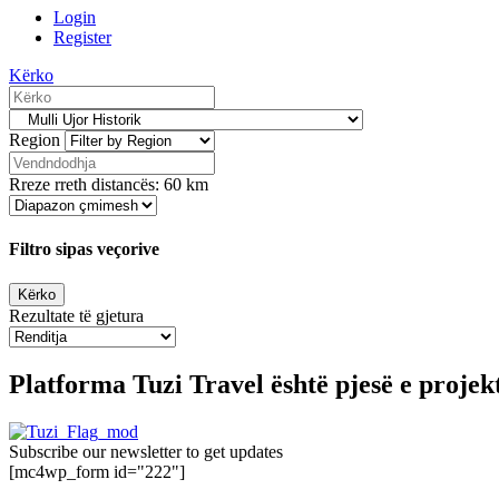
Login
Register
Kërko
Region
Rreze rreth distancës:
60
km
Filtro sipas veçorive
Rezultate të gjetura
Platforma Tuzi Travel është pjesë e proje
Subscribe our newsletter to get updates
[mc4wp_form id="222"]