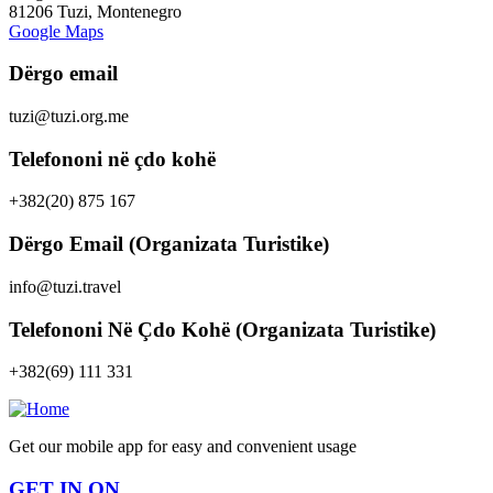
81206 Tuzi, Montenegro
Google Maps
Dërgo email
tuzi@tuzi.org.me
Telefononi në çdo kohë
+382(20) 875 167
Dërgo Email (Organizata Turistike)
info@tuzi.travel
Telefononi Në Çdo Kohë (Organizata Turistike)
+382(69) 111 331
Get our mobile app for easy and convenient usage
GET IN ON