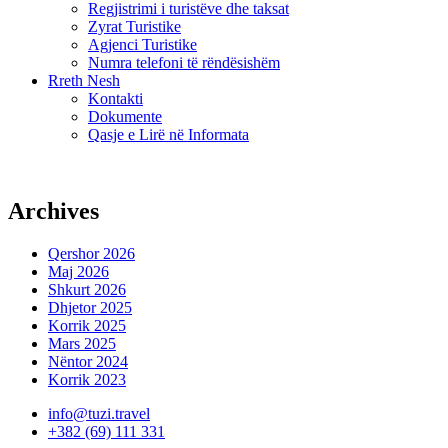
Regjistrimi i turistëve dhe taksat
Zyrat Turistike
Agjenci Turistike
Numra telefoni të rëndësishëm
Rreth Nesh
Kontakti
Dokumente
Qasje e Lirë në Informata
Archives
Qershor 2026
Maj 2026
Shkurt 2026
Dhjetor 2025
Korrik 2025
Mars 2025
Nëntor 2024
Korrik 2023
info@tuzi.travel
+382 (69) 111 331