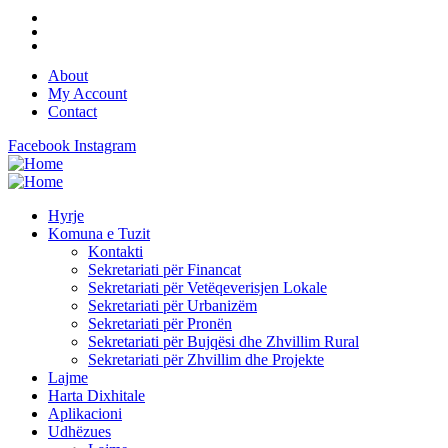
About
My Account
Contact
Facebook
Instagram
Hyrje
Komuna e Tuzit
Kontakti
Sekretariati për Financat
Sekretariati për Vetëqeverisjen Lokale
Sekretariati për Urbanizëm
Sekretariati për Pronën
Sekretariati për Bujqësi dhe Zhvillim Rural
Sekretariati për Zhvillim dhe Projekte
Lajme
Harta Dixhitale
Aplikacioni
Udhëzues