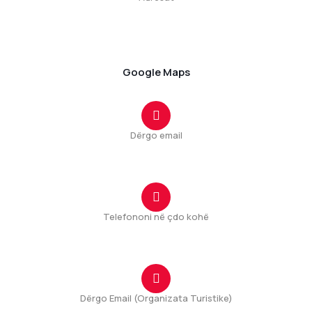
Ulica Tuzi br.1 44
Rruga Tuz nr.1 44
81206 Tuzi, Montenegro
Google Maps
Dërgo email
tuzi@tuzi.org.me
Telefononi në çdo kohë
+382(20) 875 167
Dërgo Email (Organizata Turistike)