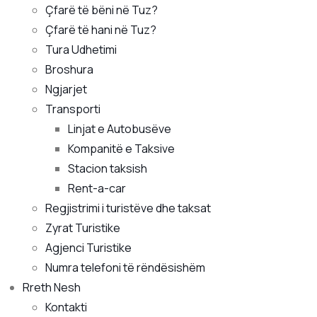
Çfarë të bëni në Tuz?
Çfarë të hani në Tuz?
Tura Udhetimi
Broshura
Ngjarjet
Transporti
Linjat e Autobusëve
Kompanitë e Taksive
Stacion taksish
Rent-a-car
Regjistrimi i turistëve dhe taksat
Zyrat Turistike
Agjenci Turistike
Numra telefoni të rëndësishëm
Rreth Nesh
Kontakti