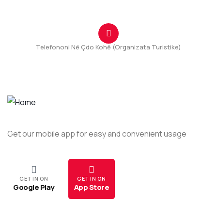
info@tuzi.travel
Telefononi Në Çdo Kohë (Organizata Turistike)
+382(69) 111 331
Get our mobile app for easy and convenient usage
GET IN ON
GET IN ON
Google Play
App Store