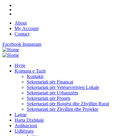
About
My Account
Contact
Facebook
Instagram
Hyrje
Komuna e Tuzit
Kontakti
Sekretariati për Financat
Sekretariati për Vetëqeverisjen Lokale
Sekretariati për Urbanizëm
Sekretariati për Pronën
Sekretariati për Bujqësi dhe Zhvillim Rural
Sekretariati për Zhvillim dhe Projekte
Lajme
Harta Dixhitale
Aplikacioni
Udhëzues