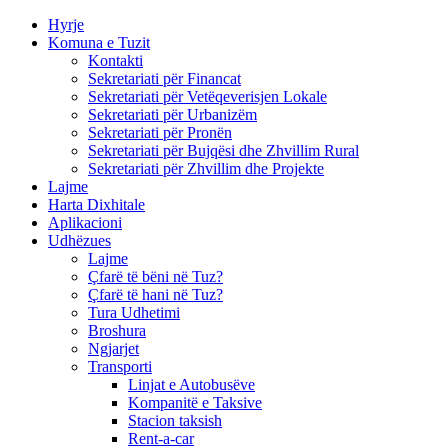
Hyrje
Komuna e Tuzit
Kontakti
Sekretariati për Financat
Sekretariati për Vetëqeverisjen Lokale
Sekretariati për Urbanizëm
Sekretariati për Pronën
Sekretariati për Bujqësi dhe Zhvillim Rural
Sekretariati për Zhvillim dhe Projekte
Lajme
Harta Dixhitale
Aplikacioni
Udhëzues
Lajme
Çfarë të bëni në Tuz?
Çfarë të hani në Tuz?
Tura Udhetimi
Broshura
Ngjarjet
Transporti
Linjat e Autobusëve
Kompanitë e Taksive
Stacion taksish
Rent-a-car