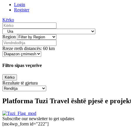
Login
Register
Kërko
Region
Rreze rreth distancës:
60
km
Filtro sipas veçorive
Rezultate të gjetura
Platforma Tuzi Travel është pjesë e proje
Subscribe our newsletter to get updates
[mc4wp_form id="222"]