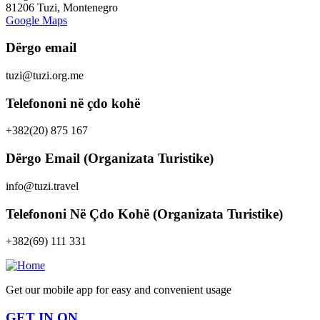
81206 Tuzi, Montenegro
Google Maps
Dërgo email
tuzi@tuzi.org.me
Telefononi në çdo kohë
+382(20) 875 167
Dërgo Email (Organizata Turistike)
info@tuzi.travel
Telefononi Në Çdo Kohë (Organizata Turistike)
+382(69) 111 331
Get our mobile app for easy and convenient usage
GET IN ON