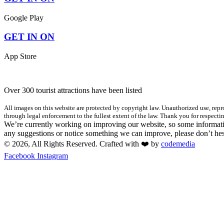
Google Play
GET IN ON
App Store
Over 300 tourist attractions have been listed
All images on this website are protected by copyright law. Unauthorized use, repro
through legal enforcement to the fullest extent of the law. Thank you for respectin
We’re currently working on improving our website, so some informatio
any suggestions or notice something we can improve, please don’t hes
© 2026, All Rights Reserved. Crafted with ❤️ by
codemedia
Facebook
Instagram