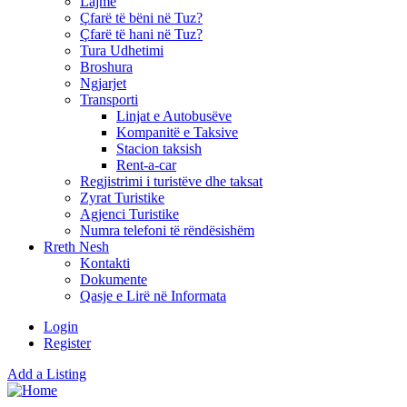
Lajme
Çfarë të bëni në Tuz?
Çfarë të hani në Tuz?
Tura Udhetimi
Broshura
Ngjarjet
Transporti
Linjat e Autobusëve
Kompanitë e Taksive
Stacion taksish
Rent-a-car
Regjistrimi i turistëve dhe taksat
Zyrat Turistike
Agjenci Turistike
Numra telefoni të rëndësishëm
Rreth Nesh
Kontakti
Dokumente
Qasje e Lirë në Informata
Login
Register
Add a Listing