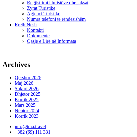
Regjistrimi i turistëve dhe taksat
Zyrat Turistike
Agjenci Turistike
Numra telefoni të rëndësishëm
Rreth Nesh
Kontakti
Dokumente
Qasje e Lirë në Informata
Archives
Qershor 2026
Maj 2026
Shkurt 2026
Dhjetor 2025
Korrik 2025
Mars 2025
Nëntor 2024
Korrik 2023
info@tuzi.travel
+382 (69) 111 331