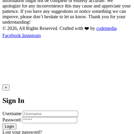
information might not be complete or entirely accurate. We
apologize for any inconvenience this may cause and appreciate your
patience. If you have any suggestions or notice something we can
improve, please don’t hesitate to let us know. Thank you for your
understanding!
© 2026, All Rights Reserved. Crafted with ❤️ by
codemedia
Facebook
Instagram
×
Sign In
Username
Password
Lost your password?