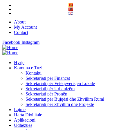
About
My Account
Contact
Facebook
Instagram
Hyrje
Komuna e Tuzit
Kontakti
Sekretariati për Financat
Sekretariati për Vetëqeverisjen Lokale
Sekretariati për Urbanizëm
Sekretariati për Pronën
Sekretariati për Bujqësi dhe Zhvillim Rural
Sekretariati për Zhvillim dhe Projekte
Lajme
Harta Dixhitale
Aplikacioni
Udhëzues