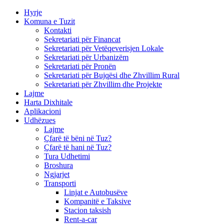
Hyrje
Komuna e Tuzit
Kontakti
Sekretariati për Financat
Sekretariati për Vetëqeverisjen Lokale
Sekretariati për Urbanizëm
Sekretariati për Pronën
Sekretariati për Bujqësi dhe Zhvillim Rural
Sekretariati për Zhvillim dhe Projekte
Lajme
Harta Dixhitale
Aplikacioni
Udhëzues
Lajme
Çfarë të bëni në Tuz?
Çfarë të hani në Tuz?
Tura Udhetimi
Broshura
Ngjarjet
Transporti
Linjat e Autobusëve
Kompanitë e Taksive
Stacion taksish
Rent-a-car