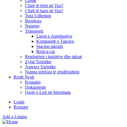
Lajme
Çfarë të bëni në Tuz?
Çfarë të hani në Tuz?
Tura Udhetimi
Broshura
Ngjarjet
Transporti
Linjat e Autobusëve
Kompanitë e Taksive
Stacion taksish
Rent-a-car
Regjistrimi i turistëve dhe taksat
Zyrat Turistike
Agjenci Turistike
Numra telefoni të rëndësishëm
Rreth Nesh
Kontakti
Dokumente
Qasje e Lirë në Informata
Login
Register
Add a Listing