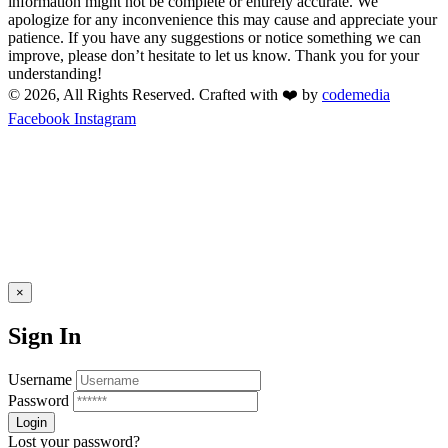
information might not be complete or entirely accurate. We
apologize for any inconvenience this may cause and appreciate your
patience. If you have any suggestions or notice something we can
improve, please don’t hesitate to let us know. Thank you for your
understanding!
© 2026, All Rights Reserved. Crafted with ❤️ by
codemedia
Facebook
Instagram
×
Sign In
Username
Password
Lost your password?