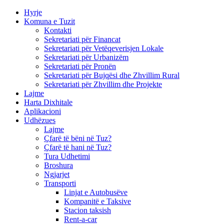
Hyrje
Komuna e Tuzit
Kontakti
Sekretariati për Financat
Sekretariati për Vetëqeverisjen Lokale
Sekretariati për Urbanizëm
Sekretariati për Pronën
Sekretariati për Bujqësi dhe Zhvillim Rural
Sekretariati për Zhvillim dhe Projekte
Lajme
Harta Dixhitale
Aplikacioni
Udhëzues
Lajme
Çfarë të bëni në Tuz?
Çfarë të hani në Tuz?
Tura Udhetimi
Broshura
Ngjarjet
Transporti
Linjat e Autobusëve
Kompanitë e Taksive
Stacion taksish
Rent-a-car