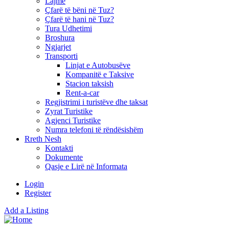
Lajme
Çfarë të bëni në Tuz?
Çfarë të hani në Tuz?
Tura Udhetimi
Broshura
Ngjarjet
Transporti
Linjat e Autobusëve
Kompanitë e Taksive
Stacion taksish
Rent-a-car
Regjistrimi i turistëve dhe taksat
Zyrat Turistike
Agjenci Turistike
Numra telefoni të rëndësishëm
Rreth Nesh
Kontakti
Dokumente
Qasje e Lirë në Informata
Login
Register
Add a Listing