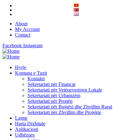
About
My Account
Contact
Facebook
Instagram
Hyrje
Komuna e Tuzit
Kontakti
Sekretariati për Financat
Sekretariati për Vetëqeverisjen Lokale
Sekretariati për Urbanizëm
Sekretariati për Pronën
Sekretariati për Bujqësi dhe Zhvillim Rural
Sekretariati për Zhvillim dhe Projekte
Lajme
Harta Dixhitale
Aplikacioni
Udhëzues