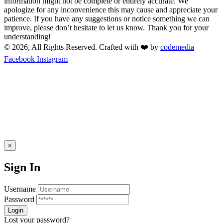
information might not be complete or entirely accurate. We
apologize for any inconvenience this may cause and appreciate your
patience. If you have any suggestions or notice something we can
improve, please don’t hesitate to let us know. Thank you for your
understanding!
© 2026, All Rights Reserved. Crafted with ❤️ by
codemedia
Facebook
Instagram
×
Sign In
Username
Password
Lost your password?