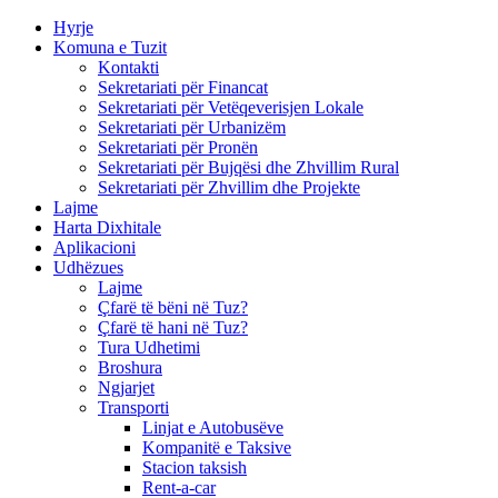
Hyrje
Komuna e Tuzit
Kontakti
Sekretariati për Financat
Sekretariati për Vetëqeverisjen Lokale
Sekretariati për Urbanizëm
Sekretariati për Pronën
Sekretariati për Bujqësi dhe Zhvillim Rural
Sekretariati për Zhvillim dhe Projekte
Lajme
Harta Dixhitale
Aplikacioni
Udhëzues
Lajme
Çfarë të bëni në Tuz?
Çfarë të hani në Tuz?
Tura Udhetimi
Broshura
Ngjarjet
Transporti
Linjat e Autobusëve
Kompanitë e Taksive
Stacion taksish
Rent-a-car