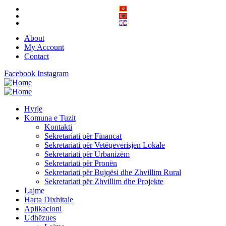
About
My Account
Contact
Facebook
Instagram
Hyrje
Komuna e Tuzit
Kontakti
Sekretariati për Financat
Sekretariati për Vetëqeverisjen Lokale
Sekretariati për Urbanizëm
Sekretariati për Pronën
Sekretariati për Bujqësi dhe Zhvillim Rural
Sekretariati për Zhvillim dhe Projekte
Lajme
Harta Dixhitale
Aplikacioni
Udhëzues