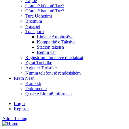
Lajme
Çfarë të bëni në Tuz?
Çfarë të hani në Tuz?
Tura Udhetimi
Broshura
Ngjarjet
Transporti
Linjat e Autobusëve
Kompanitë e Taksive
Stacion taksish
Rent-a-car
Regjistrimi i turistëve dhe taksat
Zyrat Turistike
Agjenci Turistike
Numra telefoni të rëndësishëm
Rreth Nesh
Kontakti
Dokumente
Qasje e Lirë në Informata
Login
Register
Add a Listing