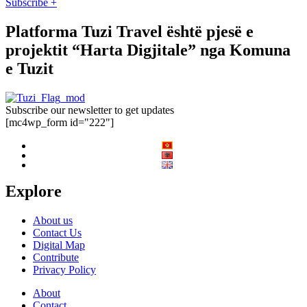
Subscribe +
Platforma Tuzi Travel është pjesë e
projektit “Harta Digjitale” nga Komuna
e Tuzit
Subscribe our newsletter to get updates
[mc4wp_form id="222"]
Explore
About us
Contact Us
Digital Map
Contribute
Privacy Policy
About
Contact