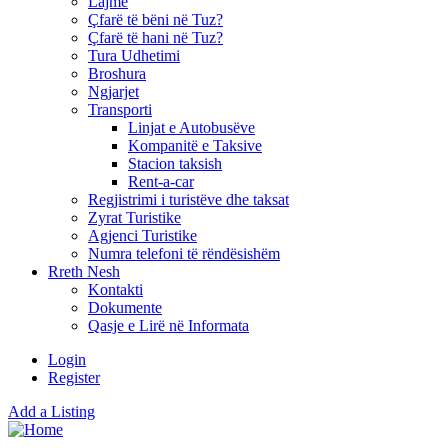
Lajme
Çfarë të bëni në Tuz?
Çfarë të hani në Tuz?
Tura Udhetimi
Broshura
Ngjarjet
Transporti
Linjat e Autobusëve
Kompanitë e Taksive
Stacion taksish
Rent-a-car
Regjistrimi i turistëve dhe taksat
Zyrat Turistike
Agjenci Turistike
Numra telefoni të rëndësishëm
Rreth Nesh
Kontakti
Dokumente
Qasje e Lirë në Informata
Login
Register
Add a Listing