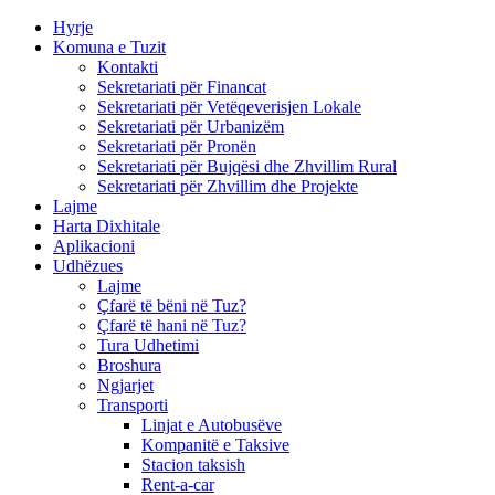
Hyrje
Komuna e Tuzit
Kontakti
Sekretariati për Financat
Sekretariati për Vetëqeverisjen Lokale
Sekretariati për Urbanizëm
Sekretariati për Pronën
Sekretariati për Bujqësi dhe Zhvillim Rural
Sekretariati për Zhvillim dhe Projekte
Lajme
Harta Dixhitale
Aplikacioni
Udhëzues
Lajme
Çfarë të bëni në Tuz?
Çfarë të hani në Tuz?
Tura Udhetimi
Broshura
Ngjarjet
Transporti
Linjat e Autobusëve
Kompanitë e Taksive
Stacion taksish
Rent-a-car