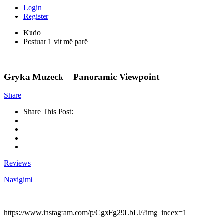
Login
Register
Kudo
Postuar 1 vit më parë
Gryka Muzeck – Panoramic Viewpoint
Share
Share This Post:
Reviews
Navigimi
https://www.instagram.com/p/CgxFg29LbLI/?img_index=1