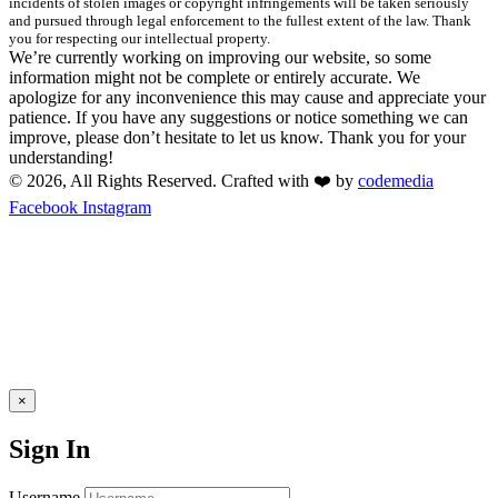
incidents of stolen images or copyright infringements will be taken seriously
and pursued through legal enforcement to the fullest extent of the law. Thank
you for respecting our intellectual property.
We’re currently working on improving our website, so some
information might not be complete or entirely accurate. We
apologize for any inconvenience this may cause and appreciate your
patience. If you have any suggestions or notice something we can
improve, please don’t hesitate to let us know. Thank you for your
understanding!
© 2026, All Rights Reserved. Crafted with ❤️ by
codemedia
Facebook
Instagram
×
Sign In
Username