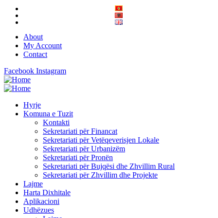
About
My Account
Contact
Facebook
Instagram
Hyrje
Komuna e Tuzit
Kontakti
Sekretariati për Financat
Sekretariati për Vetëqeverisjen Lokale
Sekretariati për Urbanizëm
Sekretariati për Pronën
Sekretariati për Bujqësi dhe Zhvillim Rural
Sekretariati për Zhvillim dhe Projekte
Lajme
Harta Dixhitale
Aplikacioni
Udhëzues