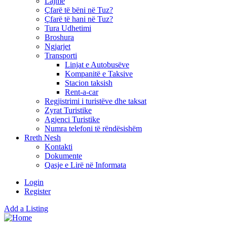
Lajme
Çfarë të bëni në Tuz?
Çfarë të hani në Tuz?
Tura Udhetimi
Broshura
Ngjarjet
Transporti
Linjat e Autobusëve
Kompanitë e Taksive
Stacion taksish
Rent-a-car
Regjistrimi i turistëve dhe taksat
Zyrat Turistike
Agjenci Turistike
Numra telefoni të rëndësishëm
Rreth Nesh
Kontakti
Dokumente
Qasje e Lirë në Informata
Login
Register
Add a Listing