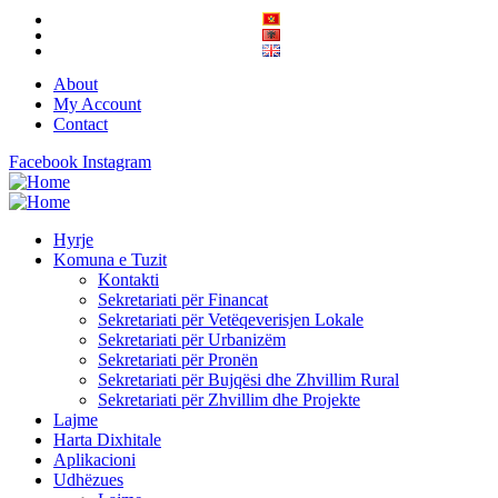
About
My Account
Contact
Facebook
Instagram
Hyrje
Komuna e Tuzit
Kontakti
Sekretariati për Financat
Sekretariati për Vetëqeverisjen Lokale
Sekretariati për Urbanizëm
Sekretariati për Pronën
Sekretariati për Bujqësi dhe Zhvillim Rural
Sekretariati për Zhvillim dhe Projekte
Lajme
Harta Dixhitale
Aplikacioni
Udhëzues