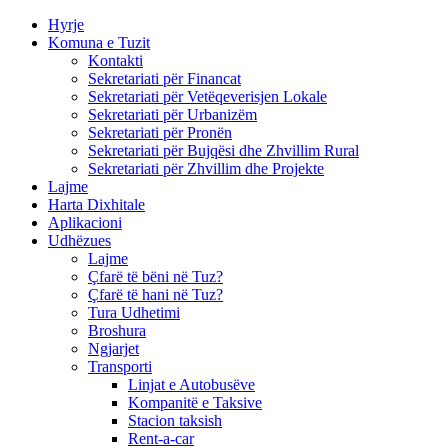
Hyrje
Komuna e Tuzit
Kontakti
Sekretariati për Financat
Sekretariati për Vetëqeverisjen Lokale
Sekretariati për Urbanizëm
Sekretariati për Pronën
Sekretariati për Bujqësi dhe Zhvillim Rural
Sekretariati për Zhvillim dhe Projekte
Lajme
Harta Dixhitale
Aplikacioni
Udhëzues
Lajme
Çfarë të bëni në Tuz?
Çfarë të hani në Tuz?
Tura Udhetimi
Broshura
Ngjarjet
Transporti
Linjat e Autobusëve
Kompanitë e Taksive
Stacion taksish
Rent-a-car