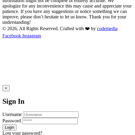
information might not be complete or entirely accurate. We
apologize for any inconvenience this may cause and appreciate your
patience. If you have any suggestions or notice something we can
improve, please don’t hesitate to let us know. Thank you for your
understanding!
© 2026, All Rights Reserved. Crafted with ❤️ by
codemedia
Facebook
Instagram
×
Sign In
Username
Password
Lost your password?