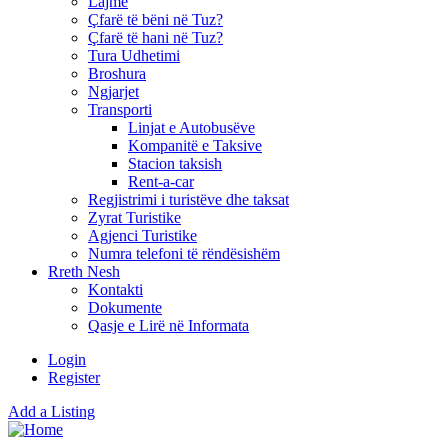
Lajme
Çfarë të bëni në Tuz?
Çfarë të hani në Tuz?
Tura Udhetimi
Broshura
Ngjarjet
Transporti
Linjat e Autobusëve
Kompanitë e Taksive
Stacion taksish
Rent-a-car
Regjistrimi i turistëve dhe taksat
Zyrat Turistike
Agjenci Turistike
Numra telefoni të rëndësishëm
Rreth Nesh
Kontakti
Dokumente
Qasje e Lirë në Informata
Login
Register
Add a Listing