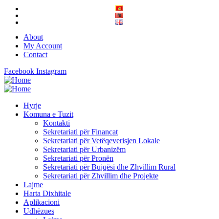
About
My Account
Contact
Facebook
Instagram
Hyrje
Komuna e Tuzit
Kontakti
Sekretariati për Financat
Sekretariati për Vetëqeverisjen Lokale
Sekretariati për Urbanizëm
Sekretariati për Pronën
Sekretariati për Bujqësi dhe Zhvillim Rural
Sekretariati për Zhvillim dhe Projekte
Lajme
Harta Dixhitale
Aplikacioni
Udhëzues