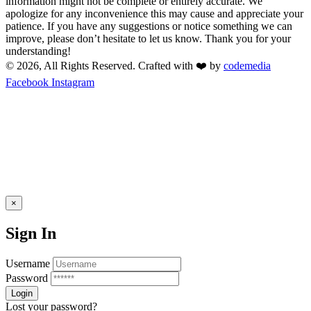
information might not be complete or entirely accurate. We
apologize for any inconvenience this may cause and appreciate your
patience. If you have any suggestions or notice something we can
improve, please don’t hesitate to let us know. Thank you for your
understanding!
© 2026, All Rights Reserved. Crafted with ❤️ by
codemedia
Facebook
Instagram
×
Sign In
Username
Password
Lost your password?