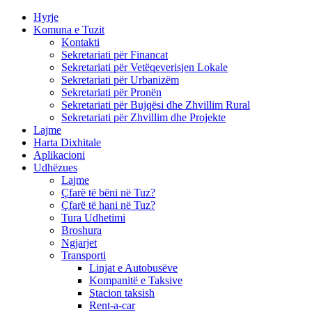
Hyrje
Komuna e Tuzit
Kontakti
Sekretariati për Financat
Sekretariati për Vetëqeverisjen Lokale
Sekretariati për Urbanizëm
Sekretariati për Pronën
Sekretariati për Bujqësi dhe Zhvillim Rural
Sekretariati për Zhvillim dhe Projekte
Lajme
Harta Dixhitale
Aplikacioni
Udhëzues
Lajme
Çfarë të bëni në Tuz?
Çfarë të hani në Tuz?
Tura Udhetimi
Broshura
Ngjarjet
Transporti
Linjat e Autobusëve
Kompanitë e Taksive
Stacion taksish
Rent-a-car