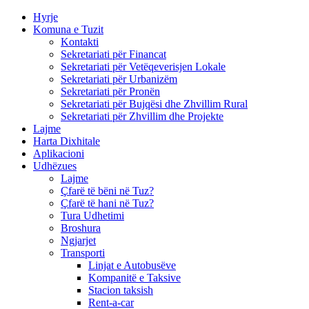
Hyrje
Komuna e Tuzit
Kontakti
Sekretariati për Financat
Sekretariati për Vetëqeverisjen Lokale
Sekretariati për Urbanizëm
Sekretariati për Pronën
Sekretariati për Bujqësi dhe Zhvillim Rural
Sekretariati për Zhvillim dhe Projekte
Lajme
Harta Dixhitale
Aplikacioni
Udhëzues
Lajme
Çfarë të bëni në Tuz?
Çfarë të hani në Tuz?
Tura Udhetimi
Broshura
Ngjarjet
Transporti
Linjat e Autobusëve
Kompanitë e Taksive
Stacion taksish
Rent-a-car