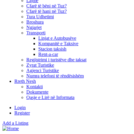
Lajme
Çfarë të bëni në Tuz?
Çfarë të hani në Tuz?
Tura Udhetimi
Broshura
Ngjarjet
Transporti
Linjat e Autobusëve
Kompanitë e Taksive
Stacion taksish
Rent-a-car
Regjistrimi i turistëve dhe taksat
Zyrat Turistike
Agjenci Turistike
Numra telefoni të rëndësishëm
Rreth Nesh
Kontakti
Dokumente
Qasje e Lirë në Informata
Login
Register
Add a Listing