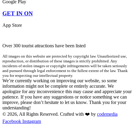
Google Play
GET IN ON
App Store
Over 300 tourist attractions have been listed
All images on this website are protected by copyright law. Unauthorized use,
reproduction, or distribution of these images is strictly prohibited. Any
incidents of stolen images or copyright infringements will be taken seriously
and pursued through legal enforcement to the fullest extent of the law. Thank
you for respecting our intellectual property.
We’re currently working on improving our website, so some
information might not be complete or entirely accurate. We
apologize for any inconvenience this may cause and appreciate your
patience. If you have any suggestions or notice something we can
improve, please don’t hesitate to let us know. Thank you for your
understanding!
© 2026, All Rights Reserved. Crafted with ❤️ by
codemedia
Facebook
Instagram