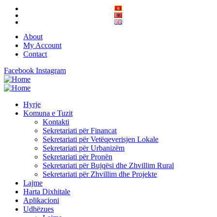
About
My Account
Contact
Facebook
Instagram
Hyrje
Komuna e Tuzit
Kontakti
Sekretariati për Financat
Sekretariati për Vetëqeverisjen Lokale
Sekretariati për Urbanizëm
Sekretariati për Pronën
Sekretariati për Bujqësi dhe Zhvillim Rural
Sekretariati për Zhvillim dhe Projekte
Lajme
Harta Dixhitale
Aplikacioni
Udhëzues