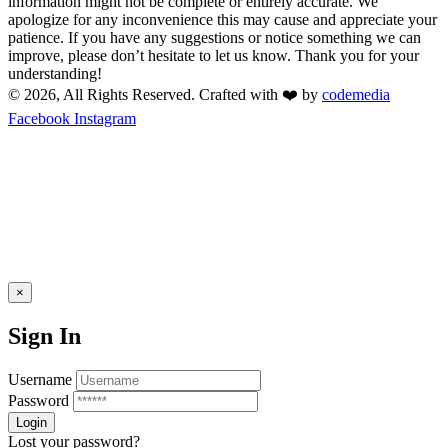
information might not be complete or entirely accurate. We
apologize for any inconvenience this may cause and appreciate your
patience. If you have any suggestions or notice something we can
improve, please don’t hesitate to let us know. Thank you for your
understanding!
© 2026, All Rights Reserved. Crafted with ❤️ by
codemedia
Facebook
Instagram
×
Sign In
Username
Password
Lost your password?