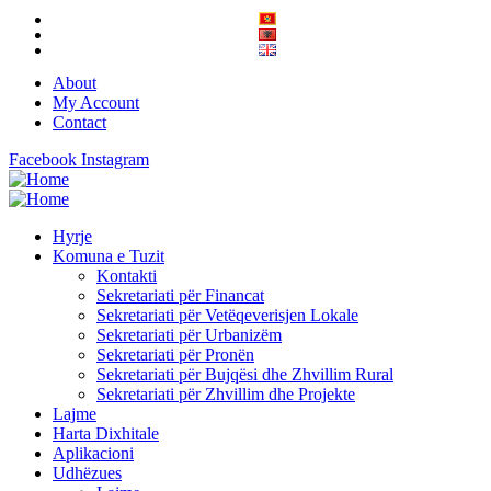
About
My Account
Contact
Facebook
Instagram
Hyrje
Komuna e Tuzit
Kontakti
Sekretariati për Financat
Sekretariati për Vetëqeverisjen Lokale
Sekretariati për Urbanizëm
Sekretariati për Pronën
Sekretariati për Bujqësi dhe Zhvillim Rural
Sekretariati për Zhvillim dhe Projekte
Lajme
Harta Dixhitale
Aplikacioni
Udhëzues