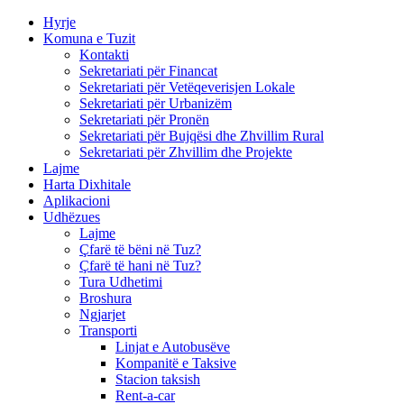
Hyrje
Komuna e Tuzit
Kontakti
Sekretariati për Financat
Sekretariati për Vetëqeverisjen Lokale
Sekretariati për Urbanizëm
Sekretariati për Pronën
Sekretariati për Bujqësi dhe Zhvillim Rural
Sekretariati për Zhvillim dhe Projekte
Lajme
Harta Dixhitale
Aplikacioni
Udhëzues
Lajme
Çfarë të bëni në Tuz?
Çfarë të hani në Tuz?
Tura Udhetimi
Broshura
Ngjarjet
Transporti
Linjat e Autobusëve
Kompanitë e Taksive
Stacion taksish
Rent-a-car