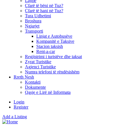
Lajme
Çfarë të bëni në Tuz?
Çfarë të hani në Tuz?
Tura Udhetimi
Broshura
Ngjarjet
Transporti
Linjat e Autobusëve
Kompanitë e Taksive
Stacion taksish
Rent-a-car
Regjistrimi i turistëve dhe taksat
Zyrat Turistike
Agjenci Turistike
Numra telefoni të rëndësishëm
Rreth Nesh
Kontakti
Dokumente
Qasje e Lirë në Informata
Login
Register
Add a Listing