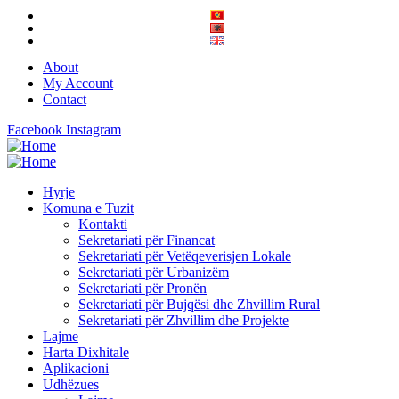
About
My Account
Contact
Facebook
Instagram
Hyrje
Komuna e Tuzit
Kontakti
Sekretariati për Financat
Sekretariati për Vetëqeverisjen Lokale
Sekretariati për Urbanizëm
Sekretariati për Pronën
Sekretariati për Bujqësi dhe Zhvillim Rural
Sekretariati për Zhvillim dhe Projekte
Lajme
Harta Dixhitale
Aplikacioni
Udhëzues