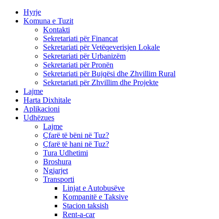
Hyrje
Komuna e Tuzit
Kontakti
Sekretariati për Financat
Sekretariati për Vetëqeverisjen Lokale
Sekretariati për Urbanizëm
Sekretariati për Pronën
Sekretariati për Bujqësi dhe Zhvillim Rural
Sekretariati për Zhvillim dhe Projekte
Lajme
Harta Dixhitale
Aplikacioni
Udhëzues
Lajme
Çfarë të bëni në Tuz?
Çfarë të hani në Tuz?
Tura Udhetimi
Broshura
Ngjarjet
Transporti
Linjat e Autobusëve
Kompanitë e Taksive
Stacion taksish
Rent-a-car