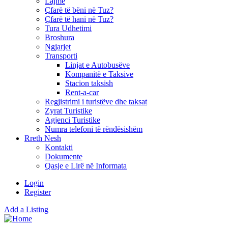
Lajme
Çfarë të bëni në Tuz?
Çfarë të hani në Tuz?
Tura Udhetimi
Broshura
Ngjarjet
Transporti
Linjat e Autobusëve
Kompanitë e Taksive
Stacion taksish
Rent-a-car
Regjistrimi i turistëve dhe taksat
Zyrat Turistike
Agjenci Turistike
Numra telefoni të rëndësishëm
Rreth Nesh
Kontakti
Dokumente
Qasje e Lirë në Informata
Login
Register
Add a Listing