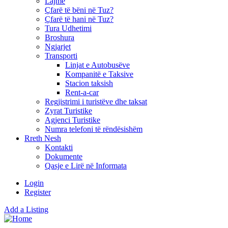
Lajme
Çfarë të bëni në Tuz?
Çfarë të hani në Tuz?
Tura Udhetimi
Broshura
Ngjarjet
Transporti
Linjat e Autobusëve
Kompanitë e Taksive
Stacion taksish
Rent-a-car
Regjistrimi i turistëve dhe taksat
Zyrat Turistike
Agjenci Turistike
Numra telefoni të rëndësishëm
Rreth Nesh
Kontakti
Dokumente
Qasje e Lirë në Informata
Login
Register
Add a Listing