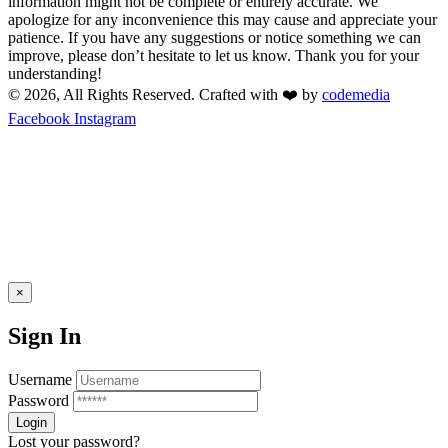
information might not be complete or entirely accurate. We
apologize for any inconvenience this may cause and appreciate your
patience. If you have any suggestions or notice something we can
improve, please don’t hesitate to let us know. Thank you for your
understanding!
© 2026, All Rights Reserved. Crafted with ❤️ by
codemedia
Facebook
Instagram
×
Sign In
Username
Password
Lost your password?