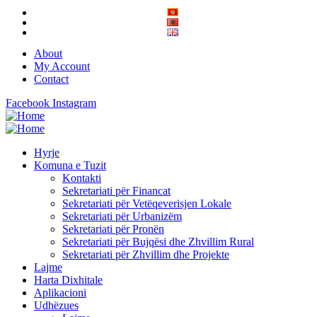
About
My Account
Contact
Facebook
Instagram
Hyrje
Komuna e Tuzit
Kontakti
Sekretariati për Financat
Sekretariati për Vetëqeverisjen Lokale
Sekretariati për Urbanizëm
Sekretariati për Pronën
Sekretariati për Bujqësi dhe Zhvillim Rural
Sekretariati për Zhvillim dhe Projekte
Lajme
Harta Dixhitale
Aplikacioni
Udhëzues