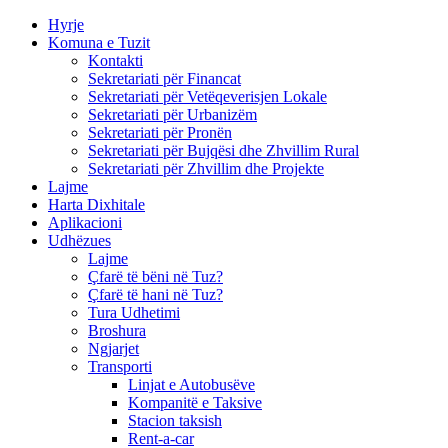
Hyrje
Komuna e Tuzit
Kontakti
Sekretariati për Financat
Sekretariati për Vetëqeverisjen Lokale
Sekretariati për Urbanizëm
Sekretariati për Pronën
Sekretariati për Bujqësi dhe Zhvillim Rural
Sekretariati për Zhvillim dhe Projekte
Lajme
Harta Dixhitale
Aplikacioni
Udhëzues
Lajme
Çfarë të bëni në Tuz?
Çfarë të hani në Tuz?
Tura Udhetimi
Broshura
Ngjarjet
Transporti
Linjat e Autobusëve
Kompanitë e Taksive
Stacion taksish
Rent-a-car