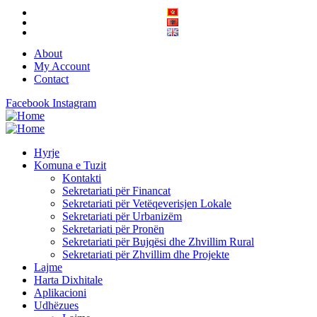
About
My Account
Contact
Facebook
Instagram
Hyrje
Komuna e Tuzit
Kontakti
Sekretariati për Financat
Sekretariati për Vetëqeverisjen Lokale
Sekretariati për Urbanizëm
Sekretariati për Pronën
Sekretariati për Bujqësi dhe Zhvillim Rural
Sekretariati për Zhvillim dhe Projekte
Lajme
Harta Dixhitale
Aplikacioni
Udhëzues