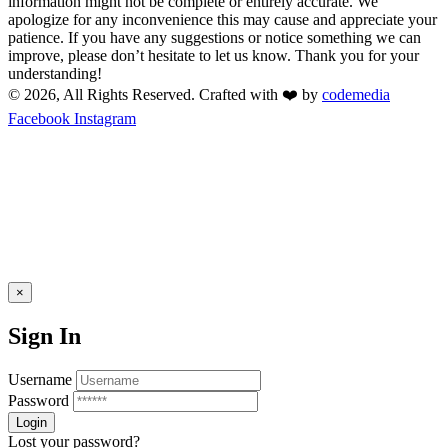
information might not be complete or entirely accurate. We
apologize for any inconvenience this may cause and appreciate your
patience. If you have any suggestions or notice something we can
improve, please don’t hesitate to let us know. Thank you for your
understanding!
© 2026, All Rights Reserved. Crafted with ❤️ by
codemedia
Facebook
Instagram
×
Sign In
Username
Password
Lost your password?