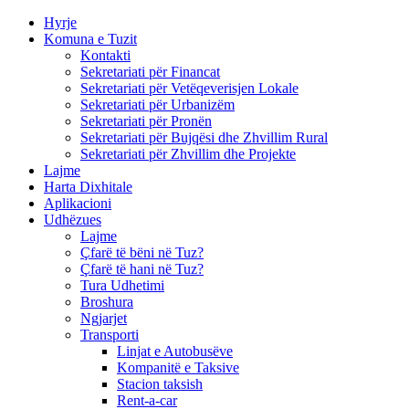
Hyrje
Komuna e Tuzit
Kontakti
Sekretariati për Financat
Sekretariati për Vetëqeverisjen Lokale
Sekretariati për Urbanizëm
Sekretariati për Pronën
Sekretariati për Bujqësi dhe Zhvillim Rural
Sekretariati për Zhvillim dhe Projekte
Lajme
Harta Dixhitale
Aplikacioni
Udhëzues
Lajme
Çfarë të bëni në Tuz?
Çfarë të hani në Tuz?
Tura Udhetimi
Broshura
Ngjarjet
Transporti
Linjat e Autobusëve
Kompanitë e Taksive
Stacion taksish
Rent-a-car