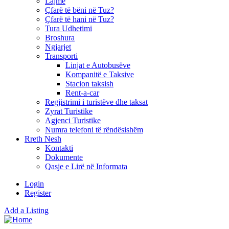
Lajme
Çfarë të bëni në Tuz?
Çfarë të hani në Tuz?
Tura Udhetimi
Broshura
Ngjarjet
Transporti
Linjat e Autobusëve
Kompanitë e Taksive
Stacion taksish
Rent-a-car
Regjistrimi i turistëve dhe taksat
Zyrat Turistike
Agjenci Turistike
Numra telefoni të rëndësishëm
Rreth Nesh
Kontakti
Dokumente
Qasje e Lirë në Informata
Login
Register
Add a Listing