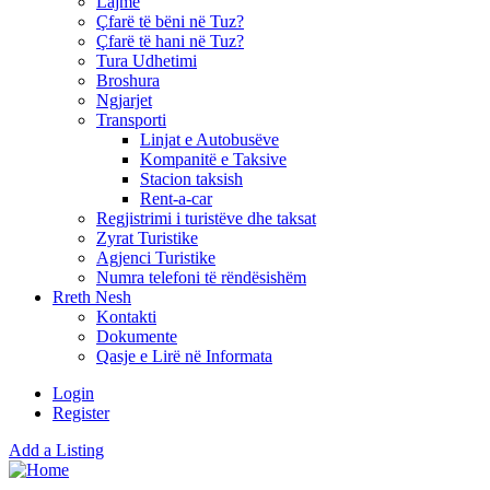
Lajme
Çfarë të bëni në Tuz?
Çfarë të hani në Tuz?
Tura Udhetimi
Broshura
Ngjarjet
Transporti
Linjat e Autobusëve
Kompanitë e Taksive
Stacion taksish
Rent-a-car
Regjistrimi i turistëve dhe taksat
Zyrat Turistike
Agjenci Turistike
Numra telefoni të rëndësishëm
Rreth Nesh
Kontakti
Dokumente
Qasje e Lirë në Informata
Login
Register
Add a Listing