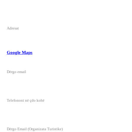
Qendra e Kontaktit
Adresat
Ulica Tuzi br.1 44
Rruga Tuz nr.1 44
81206 Tuzi, Montenegro
Google Maps
Dërgo email
tuzi@tuzi.org.me
Telefononi në çdo kohë
+382(20) 875 167
Dërgo Email (Organizata Turistike)