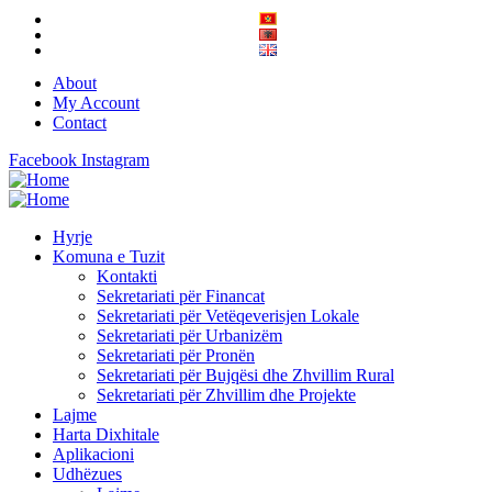
About
My Account
Contact
Facebook
Instagram
Hyrje
Komuna e Tuzit
Kontakti
Sekretariati për Financat
Sekretariati për Vetëqeverisjen Lokale
Sekretariati për Urbanizëm
Sekretariati për Pronën
Sekretariati për Bujqësi dhe Zhvillim Rural
Sekretariati për Zhvillim dhe Projekte
Lajme
Harta Dixhitale
Aplikacioni
Udhëzues