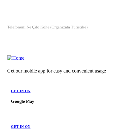
info@tuzi.travel
Telefononi Në Çdo Kohë (Organizata Turistike)
+382(69) 111 331
Get our mobile app for easy and convenient usage
GET IN ON
Google Play
GET IN ON
App Store