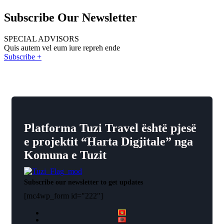
Subscribe Our Newsletter
SPECIAL ADVISORS
Quis autem vel eum iure repreh ende
Subscribe +
Platforma Tuzi Travel është pjesë
e projektit “Harta Digjitale” nga
Komuna e Tuzit
Subscribe our newsletter to get updates
[mc4wp_form id="222"]