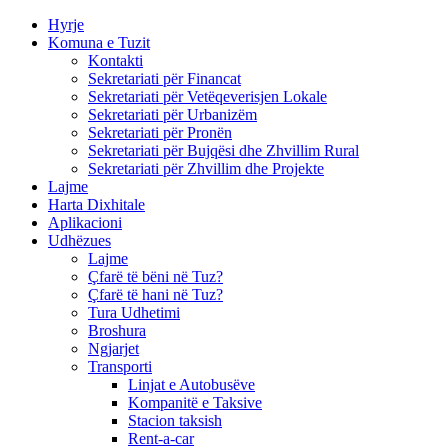
Hyrje
Komuna e Tuzit
Kontakti
Sekretariati për Financat
Sekretariati për Vetëqeverisjen Lokale
Sekretariati për Urbanizëm
Sekretariati për Pronën
Sekretariati për Bujqësi dhe Zhvillim Rural
Sekretariati për Zhvillim dhe Projekte
Lajme
Harta Dixhitale
Aplikacioni
Udhëzues
Lajme
Çfarë të bëni në Tuz?
Çfarë të hani në Tuz?
Tura Udhetimi
Broshura
Ngjarjet
Transporti
Linjat e Autobusëve
Kompanitë e Taksive
Stacion taksish
Rent-a-car