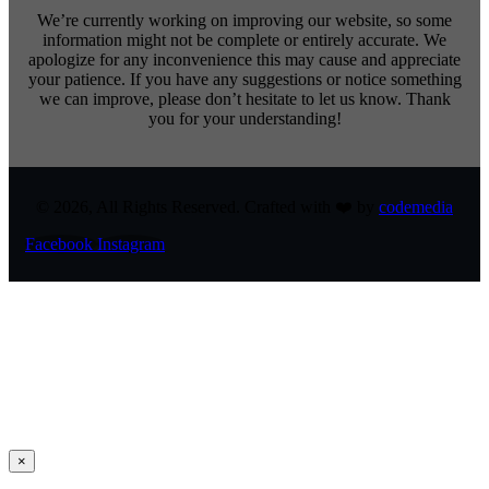
We’re currently working on improving our website, so some
information might not be complete or entirely accurate. We
apologize for any inconvenience this may cause and appreciate
your patience. If you have any suggestions or notice something
we can improve, please don’t hesitate to let us know. Thank
you for your understanding!
© 2026, All Rights Reserved. Crafted with ❤️ by
codemedia
Facebook
Instagram
×