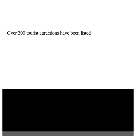
Over 300 tourist attractions have been listed
All images on this website are protected by copyright law. Unauthorized
use, reproduction, or distribution of these images is strictly prohibited.
Any incidents of stolen images or copyright infringements will be taken
seriously and pursued through legal enforcement to the fullest extent of
the law. Thank you for respecting our intellectual property.