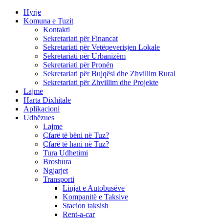
Hyrje
Komuna e Tuzit
Kontakti
Sekretariati për Financat
Sekretariati për Vetëqeverisjen Lokale
Sekretariati për Urbanizëm
Sekretariati për Pronën
Sekretariati për Bujqësi dhe Zhvillim Rural
Sekretariati për Zhvillim dhe Projekte
Lajme
Harta Dixhitale
Aplikacioni
Udhëzues
Lajme
Çfarë të bëni në Tuz?
Çfarë të hani në Tuz?
Tura Udhetimi
Broshura
Ngjarjet
Transporti
Linjat e Autobusëve
Kompanitë e Taksive
Stacion taksish
Rent-a-car