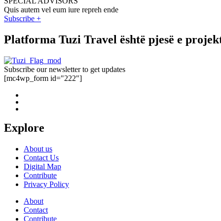
SPECIAL ADVISORS
Quis autem vel eum iure repreh ende
Subscribe +
Platforma Tuzi Travel është pjesë e proje
Subscribe our newsletter to get updates
[mc4wp_form id="222"]
Explore
About us
Contact Us
Digital Map
Contribute
Privacy Policy
About
Contact
Contribute