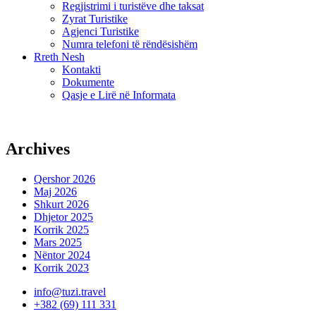
Regjistrimi i turistëve dhe taksat
Zyrat Turistike
Agjenci Turistike
Numra telefoni të rëndësishëm
Rreth Nesh
Kontakti
Dokumente
Qasje e Lirë në Informata
Archives
Qershor 2026
Maj 2026
Shkurt 2026
Dhjetor 2025
Korrik 2025
Mars 2025
Nëntor 2024
Korrik 2023
info@tuzi.travel
+382 (69) 111 331