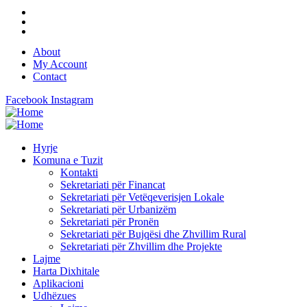
About
My Account
Contact
Facebook
Instagram
Hyrje
Komuna e Tuzit
Kontakti
Sekretariati për Financat
Sekretariati për Vetëqeverisjen Lokale
Sekretariati për Urbanizëm
Sekretariati për Pronën
Sekretariati për Bujqësi dhe Zhvillim Rural
Sekretariati për Zhvillim dhe Projekte
Lajme
Harta Dixhitale
Aplikacioni
Udhëzues