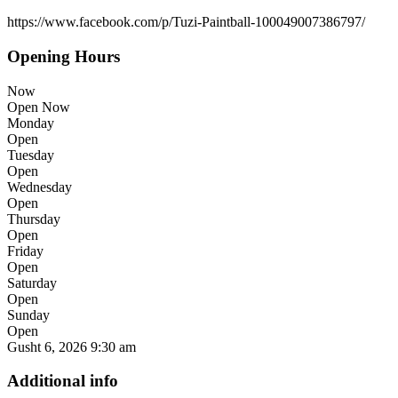
https://www.facebook.com/p/Tuzi-Paintball-100049007386797/
Opening Hours
Now
Open Now
Monday
Open
Tuesday
Open
Wednesday
Open
Thursday
Open
Friday
Open
Saturday
Open
Sunday
Open
Gusht 6, 2026
9:30 am
Additional info