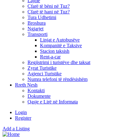
Lajme
Çfarë të bëni në Tuz?
Çfarë të hani në Tuz?
Tura Udhetimi
Broshura
Ngjarjet
Transporti
Linjat e Autobusëve
Kompanitë e Taksive
Stacion taksish
Rent-a-car
Regjistrimi i turistëve dhe taksat
Zyrat Turistike
Agjenci Turistike
Numra telefoni të rëndësishëm
Rreth Nesh
Kontakti
Dokumente
Qasje e Lirë në Informata
Login
Register
Add a Listing