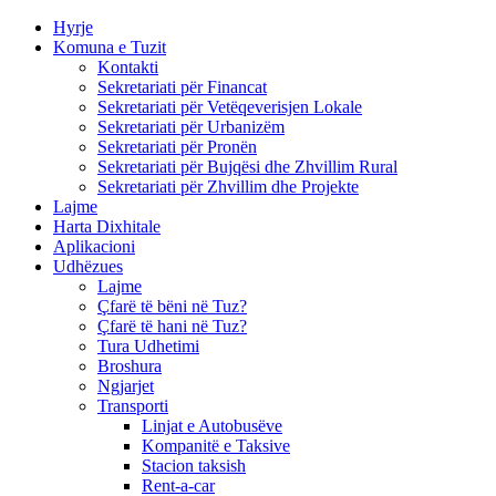
Hyrje
Komuna e Tuzit
Kontakti
Sekretariati për Financat
Sekretariati për Vetëqeverisjen Lokale
Sekretariati për Urbanizëm
Sekretariati për Pronën
Sekretariati për Bujqësi dhe Zhvillim Rural
Sekretariati për Zhvillim dhe Projekte
Lajme
Harta Dixhitale
Aplikacioni
Udhëzues
Lajme
Çfarë të bëni në Tuz?
Çfarë të hani në Tuz?
Tura Udhetimi
Broshura
Ngjarjet
Transporti
Linjat e Autobusëve
Kompanitë e Taksive
Stacion taksish
Rent-a-car