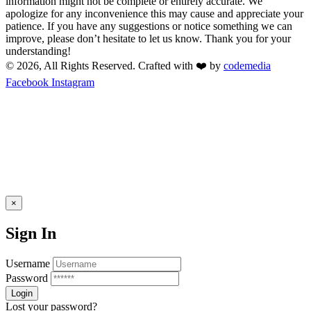
information might not be complete or entirely accurate. We
apologize for any inconvenience this may cause and appreciate your
patience. If you have any suggestions or notice something we can
improve, please don’t hesitate to let us know. Thank you for your
understanding!
© 2026, All Rights Reserved. Crafted with ❤️ by
codemedia
Facebook
Instagram
×
Sign In
Username
Password
Lost your password?