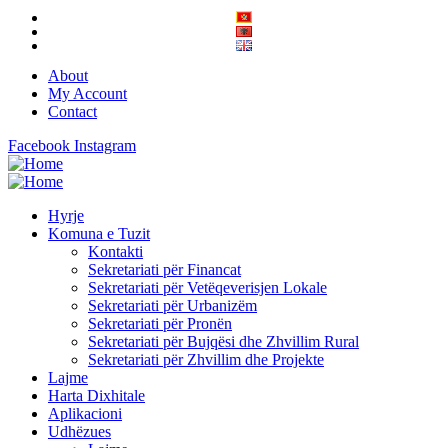
About
My Account
Contact
Facebook
Instagram
Hyrje
Komuna e Tuzit
Kontakti
Sekretariati për Financat
Sekretariati për Vetëqeverisjen Lokale
Sekretariati për Urbanizëm
Sekretariati për Pronën
Sekretariati për Bujqësi dhe Zhvillim Rural
Sekretariati për Zhvillim dhe Projekte
Lajme
Harta Dixhitale
Aplikacioni
Udhëzues