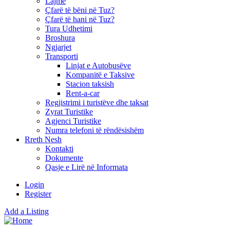
Lajme
Çfarë të bëni në Tuz?
Çfarë të hani në Tuz?
Tura Udhetimi
Broshura
Ngjarjet
Transporti
Linjat e Autobusëve
Kompanitë e Taksive
Stacion taksish
Rent-a-car
Regjistrimi i turistëve dhe taksat
Zyrat Turistike
Agjenci Turistike
Numra telefoni të rëndësishëm
Rreth Nesh
Kontakti
Dokumente
Qasje e Lirë në Informata
Login
Register
Add a Listing