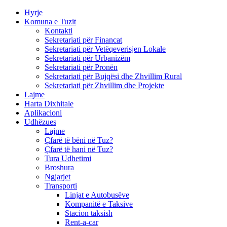
Hyrje
Komuna e Tuzit
Kontakti
Sekretariati për Financat
Sekretariati për Vetëqeverisjen Lokale
Sekretariati për Urbanizëm
Sekretariati për Pronën
Sekretariati për Bujqësi dhe Zhvillim Rural
Sekretariati për Zhvillim dhe Projekte
Lajme
Harta Dixhitale
Aplikacioni
Udhëzues
Lajme
Çfarë të bëni në Tuz?
Çfarë të hani në Tuz?
Tura Udhetimi
Broshura
Ngjarjet
Transporti
Linjat e Autobusëve
Kompanitë e Taksive
Stacion taksish
Rent-a-car