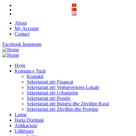
About
My Account
Contact
Facebook
Instagram
Hyrje
Komuna e Tuzit
Kontakti
Sekretariati për Financat
Sekretariati për Vetëqeverisjen Lokale
Sekretariati për Urbanizëm
Sekretariati për Pronën
Sekretariati për Bujqësi dhe Zhvillim Rural
Sekretariati për Zhvillim dhe Projekte
Lajme
Harta Dixhitale
Aplikacioni
Udhëzues