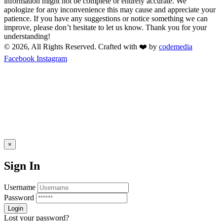
information might not be complete or entirely accurate. We
apologize for any inconvenience this may cause and appreciate your
patience. If you have any suggestions or notice something we can
improve, please don’t hesitate to let us know. Thank you for your
understanding!
© 2026, All Rights Reserved. Crafted with ❤️ by
codemedia
Facebook
Instagram
×
Sign In
Username
Password
Lost your password?