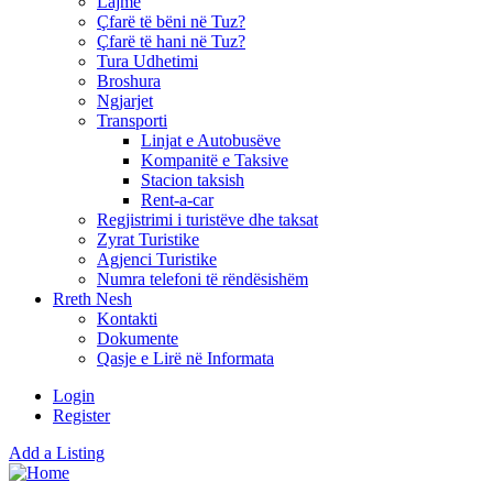
Lajme
Çfarë të bëni në Tuz?
Çfarë të hani në Tuz?
Tura Udhetimi
Broshura
Ngjarjet
Transporti
Linjat e Autobusëve
Kompanitë e Taksive
Stacion taksish
Rent-a-car
Regjistrimi i turistëve dhe taksat
Zyrat Turistike
Agjenci Turistike
Numra telefoni të rëndësishëm
Rreth Nesh
Kontakti
Dokumente
Qasje e Lirë në Informata
Login
Register
Add a Listing