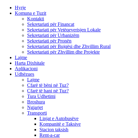
Hyrje
Komuna e Tuzit
Kontakti
Sekretariati për Financat
Sekretariati për Vetëqeverisjen Lokale
Sekretariati për Urbanizëm
Sekretariati për Pronën
Sekretariati për Bujqësi dhe Zhvillim Rural
Sekretariati për Zhvillim dhe Projekte
Lajme
Harta Dixhitale
Aplikacioni
Udhëzues
Lajme
Çfarë të bëni në Tuz?
Çfarë të hani në Tuz?
Tura Udhetimi
Broshura
Ngjarjet
Transporti
Linjat e Autobusëve
Kompanitë e Taksive
Stacion taksish
Rent-a-car