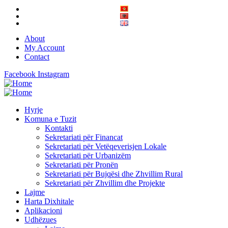
About
My Account
Contact
Facebook
Instagram
Hyrje
Komuna e Tuzit
Kontakti
Sekretariati për Financat
Sekretariati për Vetëqeverisjen Lokale
Sekretariati për Urbanizëm
Sekretariati për Pronën
Sekretariati për Bujqësi dhe Zhvillim Rural
Sekretariati për Zhvillim dhe Projekte
Lajme
Harta Dixhitale
Aplikacioni
Udhëzues