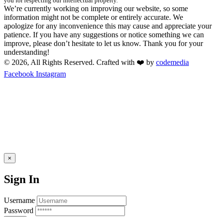
you for respecting our intellectual property.
We’re currently working on improving our website, so some
information might not be complete or entirely accurate. We
apologize for any inconvenience this may cause and appreciate your
patience. If you have any suggestions or notice something we can
improve, please don’t hesitate to let us know. Thank you for your
understanding!
© 2026, All Rights Reserved. Crafted with ❤️ by
codemedia
Facebook
Instagram
×
Sign In
Username
Password