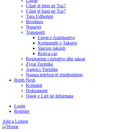
Lajme
Çfarë të bëni në Tuz?
Çfarë të hani në Tuz?
Tura Udhetimi
Broshura
Ngjarjet
Transporti
Linjat e Autobusëve
Kompanitë e Taksive
Stacion taksish
Rent-a-car
Regjistrimi i turistëve dhe taksat
Zyrat Turistike
Agjenci Turistike
Numra telefoni të rëndësishëm
Rreth Nesh
Kontakti
Dokumente
Qasje e Lirë në Informata
Login
Register
Add a Listing